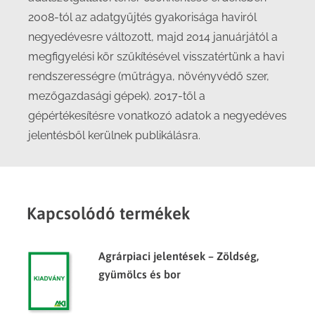
2008-tól az adatgyűjtés gyakorisága haviról
negyedévesre változott, majd 2014 januárjától a
megfigyelési kör szűkítésével visszatértünk a havi
rendszerességre (műtrágya, növényvédő szer,
mezőgazdasági gépek). 2017-től a
gépértékesítésre vonatkozó adatok a negyedéves
jelentésből kerülnek publikálásra.
Kapcsolódó termékek
Agrárpiaci jelentések – Zöldség,
gyümölcs és bor