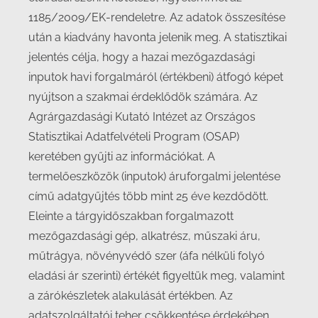
1185/2009/EK-rendeletre. Az adatok összesítése
után a kiadvány havonta jelenik meg. A statisztikai
jelentés célja, hogy a hazai mezőgazdasági
inputok havi forgalmáról (értékbeni) átfogó képet
nyújtson a szakmai érdeklődök számára. Az
Agrárgazdasági Kutató Intézet az Országos
Statisztikai Adatfelvételi Program (OSAP)
keretében gyűjti az információkat. A
termelőeszközök (inputok) áruforgalmi jelentése
című adatgyűjtés több mint 25 éve kezdődött.
Eleinte a tárgyidőszakban forgalmazott
mezőgazdasági gép, alkatrész, műszaki áru,
műtrágya, növényvédő szer (áfa nélküli folyó
eladási ár szerinti) értékét figyeltük meg, valamint
a zárókészletek alakulását értékben. Az
adatszolgáltatói teher csökkentése érdekében