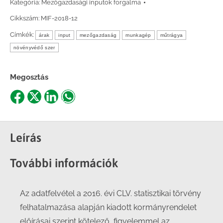
Kategória:
Mezőgazdasági inputok forgalma
Cikkszám:
MIF-2018-12
Címkék:
árak
input
mezőgazdaság
munkagép
műtrágya
növényvédő szer
Megosztás
Share
Share
Share
Share
on
on
on
on
Facebook
X
LinkedIn
WhatsApp
Leírás
További információk
Az adatfelvétel a 2016. évi CLV. statisztikai törvény
felhatalmazása alapján kiadott kormányrendelet
előírásai szerint kötelező, figyelemmel az