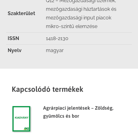
Q12 – Mezőgazdasági üzemek,
mezőgazdasági háztartások és
Szakterület
mezőgazdasági input piacok
mikro-szintű elemzése
ISSN
1418-2130
Nyelv
magyar
Kapcsolódó termékek
Agrárpiaci jelentések – Zöldség,
gyümölcs és bor