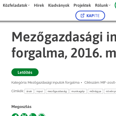
Közfeladatok
Hírek
Kiadványok
Projektek
Rólunk
KAP
ITE
Mezőgazdasági in
forgalma, 2016. m
Letöltés
Kategória:
Mezőgazdasági inputok forgalma
Cikkszám:
MIF-2016
Címkék:
árak
input
mezőgazdaság
munkagép
műtrágya
növény
Megosztás