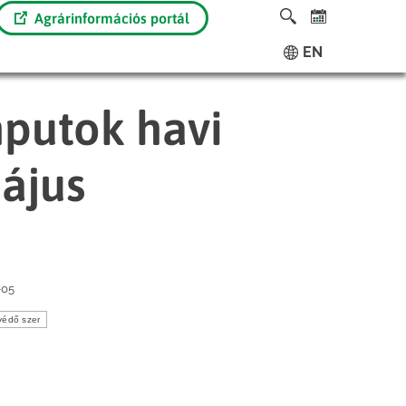
Agrárinformációs portál
EN
putok havi
ájus
-05
védő szer