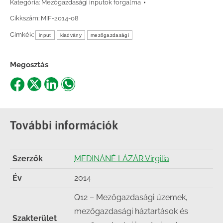
Kategória:
Mezőgazdasági inputok forgalma
Cikkszám:
MIF-2014-08
Címkék:
input
kiadvány
mezőgazdasági
Megosztás
Share
Share
Share
Share
on
on
on
on
Facebook
X
LinkedIn
WhatsApp
További információk
Szerzők
MEDINÁNÉ LÁZÁR Virgilia
Év
2014
Q12 – Mezőgazdasági üzemek,
mezőgazdasági háztartások és
Szakterület