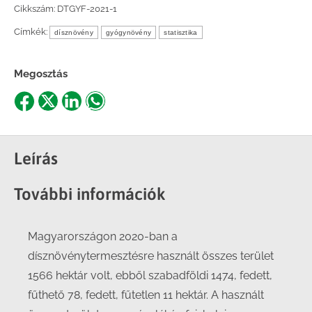
Cikkszám:
DTGYF-2021-1
Címkék:
dísznövény
gyógynövény
statisztika
Megosztás
Share
Share
Share
Share
on
on
on
on
Facebook
X
LinkedIn
WhatsApp
Leírás
További információk
Magyarországon 2020-ban a
dísznövénytermesztésre használt összes terület
1566 hektár volt, ebből szabadföldi 1474, fedett,
fűthető 78, fedett, fűtetlen 11 hektár. A használt