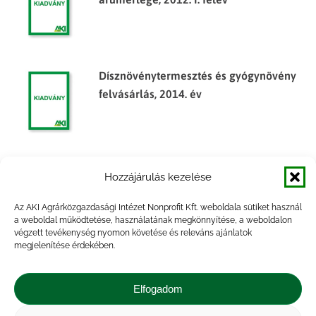
Dísznövénytermesztés és gyógynövény
felvásárlás, 2014. év
Dísznövénytermesztés és gyógynövény
Hozzájárulás kezelése
felvásárlás, 2013. év
Az AKI Agrárközgazdasági Intézet Nonprofit Kft. weboldala sütiket használ
a weboldal működtetése, használatának megkönnyítése, a weboldalon
végzett tevékenység nyomon követése és releváns ajánlatok
megjelenítése érdekében.
Növényvédő szerek értékesítése, 2009.
év
Elfogadom