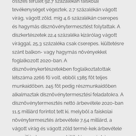
összes terület 92,7 százalékán faiskolai
tevékenységet végeztek, 2,7 százalékán vágott
virág, vágott zöld, míg 4,6 százalékán cserepes
és hagymás dísznövénytermesztést folytattak. A
díszkertészetek 22,4 százaléka kizárólag vágott
virággal, 25,3 százaléka csak cserepes, kiültetésre
szánt balkon- vagy hagymás növényekkel
foglalkozott 2020-ban. A
dísznövénykertészetekben foglalkoztatottak
létszáma 2266 fő volt, ebből 1385 főt teljes
munkaidőben, 245 főt pedig részmunkaidőben
alkalmaztak dísznövénytermesztési feladatokra. A
dísznövénytermesztés nettó árbevétele 2020-ban
11,5 milliárd forintot tett ki, melyből a faiskolai
növénytermesztés árbevétele 7,54 milliárd, a
vágott virág és vágott zöld termé-kek árbevétele