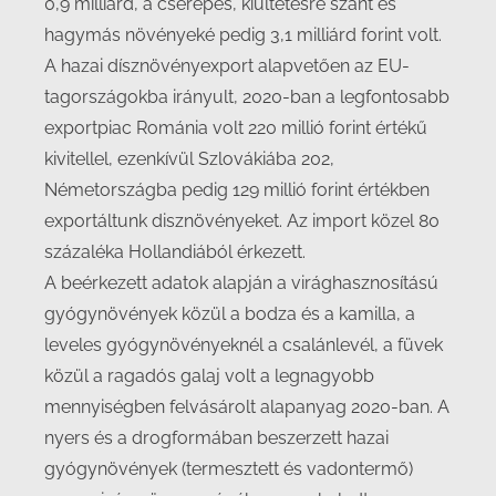
0,9 milliárd, a cserepes, kiültetésre szánt és
hagymás növényeké pedig 3,1 milliárd forint volt.
A hazai dísznövényexport alapvetően az EU-
tagországokba irányult, 2020-ban a legfontosabb
exportpiac Románia volt 220 millió forint értékű
kivitellel, ezenkívül Szlovákiába 202,
Németországba pedig 129 millió forint értékben
exportáltunk disznövényeket. Az import közel 80
százaléka Hollandiából érkezett.
A beérkezett adatok alapján a virághasznosítású
gyógynövények közül a bodza és a kamilla, a
leveles gyógynövényeknél a csalánlevél, a füvek
közül a ragadós galaj volt a legnagyobb
mennyiségben felvásárolt alapanyag 2020-ban. A
nyers és a drogformában beszerzett hazai
gyógynövények (termesztett és vadontermő)