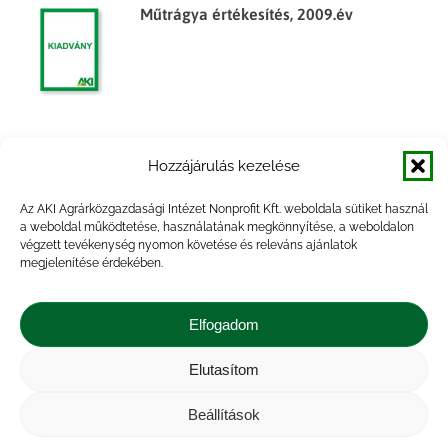
Műtrágya értékesítés, 2009.év
Mezőgazdasági termésnövelő
Hozzájárulás kezelése
anyagokat gyártó és forgalmazó
szervezetek műtrágya beszerzési és
Az AKI Agrárközgazdasági Intézet Nonprofit Kft. weboldala sütiket használ
értékesítési adatai, 2007. év
a weboldal működtetése, használatának megkönnyítése, a weboldalon
végzett tevékenység nyomon követése és releváns ajánlatok
megjelenítése érdekében.
Műtrágya értékesítés, 2015. I. negyedév
Elfogadom
Elutasítom
Beállítások
Impresszum
|
Kapcsolat
|
Jogi nyilatkozat
|