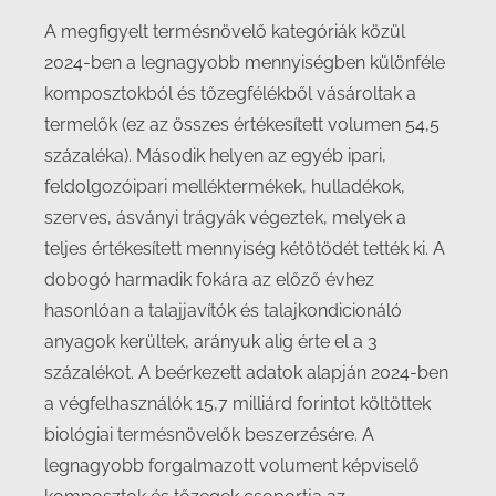
A megfigyelt termésnövelő kategóriák közül
2024-ben a legnagyobb mennyiségben különféle
komposztokból és tőzegfélékből vásároltak a
termelők (ez az összes értékesített volumen 54,5
százaléka). Második helyen az egyéb ipari,
feldolgozóipari melléktermékek, hulladékok,
szerves, ásványi trágyák végeztek, melyek a
teljes értékesített mennyiség kétötödét tették ki. A
dobogó harmadik fokára az előző évhez
hasonlóan a talajjavítók és talajkondicionáló
anyagok kerültek, arányuk alig érte el a 3
százalékot. A beérkezett adatok alapján 2024-ben
a végfelhasználók 15,7 milliárd forintot költöttek
biológiai termésnövelők beszerzésére. A
legnagyobb forgalmazott volument képviselő