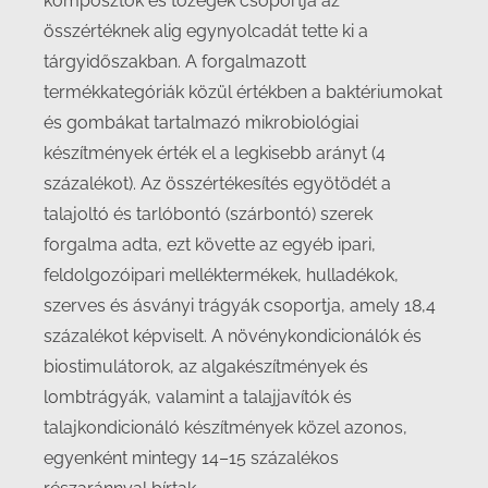
komposztok és tőzegek csoportja az
összértéknek alig egynyolcadát tette ki a
tárgyidőszakban. A forgalmazott
termékkategóriák közül értékben a baktériumokat
és gombákat tartalmazó mikrobiológiai
készítmények érték el a legkisebb arányt (4
százalékot). Az összértékesítés egyötödét a
talajoltó és tarlóbontó (szárbontó) szerek
forgalma adta, ezt követte az egyéb ipari,
feldolgozóipari melléktermékek, hulladékok,
szerves és ásványi trágyák csoportja, amely 18,4
százalékot képviselt. A növénykondicionálók és
biostimulátorok, az algakészítmények és
lombtrágyák, valamint a talajjavítók és
talajkondicionáló készítmények közel azonos,
egyenként mintegy 14–15 százalékos