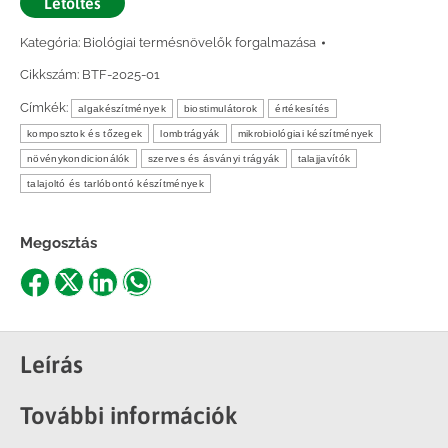
Letöltés
Kategória:
Biológiai termésnövelők forgalmazása
Cikkszám:
BTF-2025-01
Címkék:
algakészítmények
biostimulátorok
értékesítés
komposztok és tőzegek
lombtrágyák
mikrobiológiai készítmények
növénykondicionálók
szerves és ásványi trágyák
talajjavítók
talajoltó és tarlóbontó készítmények
Megosztás
Share
Share
Share
Share
on
on
on
on
Facebook
X
LinkedIn
WhatsApp
Leírás
További információk