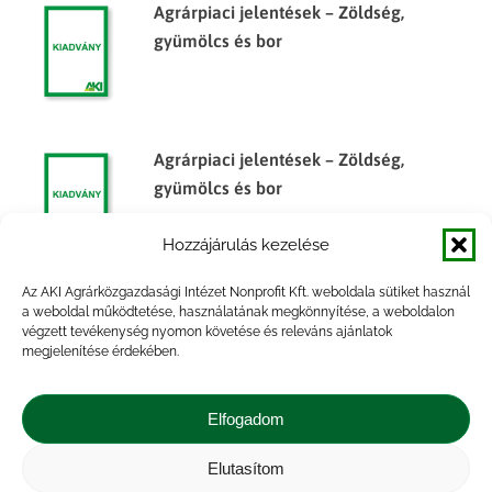
Agrárpiaci jelentések – Zöldség,
gyümölcs és bor
Agrárpiaci jelentések – Zöldség,
gyümölcs és bor
Hozzájárulás kezelése
Az AKI Agrárközgazdasági Intézet Nonprofit Kft. weboldala sütiket használ
Agrárpiaci jelentések – Zöldség,
a weboldal működtetése, használatának megkönnyítése, a weboldalon
végzett tevékenység nyomon követése és releváns ajánlatok
gyümölcs és bor
megjelenítése érdekében.
Elfogadom
Elutasítom
Impresszum
|
Kapcsolat
|
Jogi nyilatkozat
|