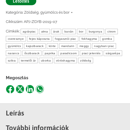
Letöltés
Kategória:
Zöldség, gyümölcs és bor
Cikkszám:
APJ-ZGYB-2019-07
Címkék:
agrárpiac
alma
árak
banán
bor
burgonya
citrom
cseresznye
fejes káposzta
fogyasztói piac
fokhagyma
gomba
gyümölcs
kajszibarack
körte
mandarin
meggy
nagybani piac
narancs
őszibarack
paprika
paradicsom
piaci jelentés
sárgarépa
szilva
termelői ár
uborka
vöröshagyma
zöldség
Megosztás
Share
Share
Share
Share
on
on
on
on
Facebook
X
LinkedIn
WhatsApp
Leírás
További információk