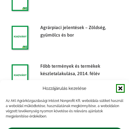
Agrárpiaci jelentések – Zöldség,
gyümölcs és bor
Főbb termények és termékek
készletalakulása, 2014. félév
Hozzájárulás kezelése
Az AKI Agrárközgazdasági Intézet Nonprofit Kft. weboldala sütiket használ
Főbb termények és termékek
a weboldal működtetése, használatának megkönnyítése, a weboldalon
végzett tevékenység nyomon követése és releváns ajánlatok
készletalakulása, 2014. év
megjelenítése érdekében.