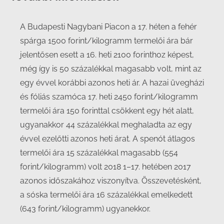
A Budapesti Nagybani Piacon a 17. héten a fehér
spárga 1500 forint/kilogramm termelői ára bár
jelentősen esett a 16. heti 2100 forinthoz képest,
még így is 50 százalékkal magasabb volt, mint az
egy évvel korábbi azonos heti ár. A hazai üvegházi
és fóliás szamóca 17. heti 2450 forint/kilogramm
termelői ára 150 forinttal csökkent egy hét alatt,
ugyanakkor 44 százalékkal meghaladta az egy
évvel ezelőtti azonos heti árat. A spenót átlagos
termelői ára 15 százalékkal magasabb (554
forint/kilogramm) volt 2018 1–17. hetében 2017
azonos időszakához viszonyítva. Összevetésként,
a sóska termelői ára 16 százalékkal emelkedett
(643 forint/kilogramm) ugyanekkor.