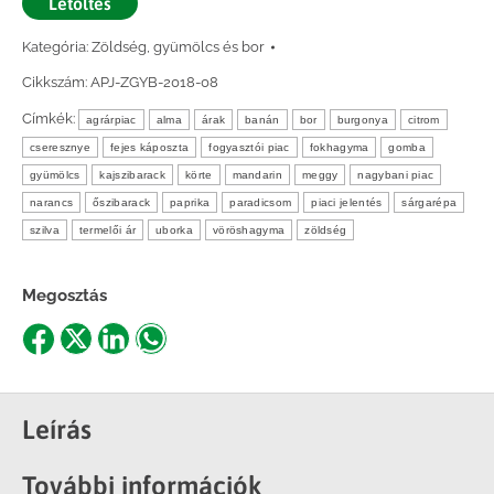
Letöltés
Kategória:
Zöldség, gyümölcs és bor
Cikkszám:
APJ-ZGYB-2018-08
Címkék:
agrárpiac
alma
árak
banán
bor
burgonya
citrom
cseresznye
fejes káposzta
fogyasztói piac
fokhagyma
gomba
gyümölcs
kajszibarack
körte
mandarin
meggy
nagybani piac
narancs
őszibarack
paprika
paradicsom
piaci jelentés
sárgarépa
szilva
termelői ár
uborka
vöröshagyma
zöldség
Megosztás
Share
Share
Share
Share
on
on
on
on
Facebook
X
LinkedIn
WhatsApp
Leírás
További információk