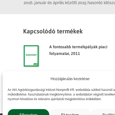
2016. január és április között 2015 hasonló idős
Kapcsolódó termékek
A fontosabb termékpályák piaci
folyamatai, 2011
Hozzájárulás kezelése
Agrárpiaci jelentések – Zöldség,
gyümölcs és bor
Az AKI Agrárközgazdasági Intézet Nonprofit Kft. weboldala sütiket használ 
működtetése, használatának megkönnyítése, a weboldalon végzett tevéke
nyomon követése és releváns ajánlatok megjelenítése érdekében.
Elfogadom
Elutasítom
Beállít