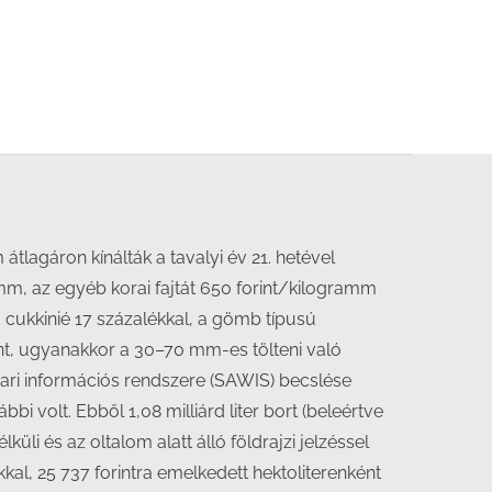
lagáron kínálták a tavalyi év 21. hetével
amm, az egyéb korai fajtát 650 forint/kilogramm
a cukkinié 17 százalékkal, a gömb típusú
nt, ugyanakkor a 30–70 mm-es tölteni való
ipari információs rendszere (SAWIS) becslése
bi volt. Ebből 1,08 milliárd liter bort (beleértve
küli és az oltalom alatt álló földrajzi jelzéssel
kkal, 25 737 forintra emelkedett hektoliterenként