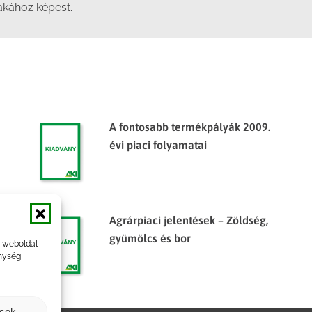
zakához képest.
A fontosabb termékpályák 2009.
évi piaci folyamatai
Agrárpiaci jelentések – Zöldség,
gyümölcs és bor
a weboldal
nység
ások