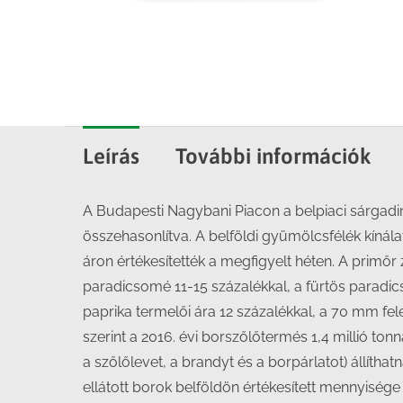
Leírás
További információk
A Budapesti Nagybani Piacon a belpiaci sárgadin
összehasonlítva. A belföldi gyümölcsfélék kínál
áron értékesítették a megfigyelt héten. A primőr
paradicsomé 11-15 százalékkal, a fürtös paradi
paprika termelői ára 12 százalékkal, a 70 mm fel
szerint a 2016. évi borszőlőtermés 1,4 millió tonn
a szőlőlevet, a brandyt és a borpárlatot) állíthatn
ellátott borok belföldön értékesített mennyisége 