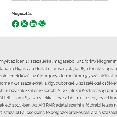
Megosztás
Share
Share
Share
Share
on
on
on
on
Facebook
X
LinkedIn
WhatsApp
nyét az idén 14 százalékkal magasabb, 632 forint/kilogramm át
atában a Bigarreau Burlat cseresznyefajtát 850 forint/kilogr
 zöldségek közül az újburgonya termelői ára 35 százalékkal, 
csomé 9-14 százalékkal, a kígyóuborkáé 6 százalékkal csökke
etti 16 százalékkal emelkedett. A Dél-afrikai Köztársaság bor
át tett ki, ami 6,7 százalékkal kevesebb, mint az egy évvel koráb
ak elő 2016-ban. Az AKI PÁIR adatai szerint a földrajzi jelzés nél
7 százalékkal csökkent, feldolgozói értékesítési ára 3 százalé