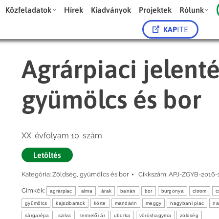
Közfeladatok
Hírek
Kiadványok
Projektek
Rólunk
KAP
ITE
Agrárpiaci jelent
gyümölcs és bor
XX. évfolyam 10. szám
Letöltés
Kategória:
Zöldség, gyümölcs és bor
Cikkszám:
APJ-ZGYB-2016-
Címkék:
agrárpiac
alma
árak
banán
bor
burgonya
citrom
c
gyümölcs
kajszibarack
körte
mandarin
meggy
nagybani piac
na
sárgarépa
szilva
termelői ár
uborka
vöröshagyma
zöldség