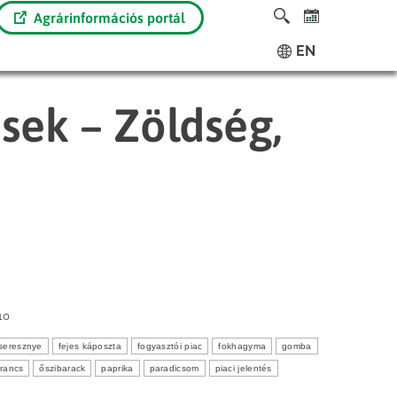
Agrárinformációs portál
EN
ések – Zöldség,
10
seresznye
fejes káposzta
fogyasztói piac
fokhagyma
gomba
rancs
őszibarack
paprika
paradicsom
piaci jelentés