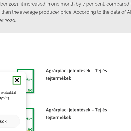
er 2021, it increased in one month by 7 per cent, compared 
r than the average producer price. According to the data of A
r 2020.
Agrárpiaci jelentések – Tej és
tejtermékek
a weboldal
nység
Agrárpiaci jelentések – Tej és
tejtermékek
ások