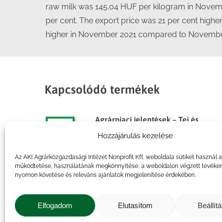
raw milk was 145.04 HUF per kilogram in Novemb
per cent. The export price was 21 per cent highe
higher in November 2021 compared to Novembe
Kapcsolódó termékek
Agrárpiaci jelentések – Tej és
tejtermékek
Hozzájárulás kezelése
Az AKI Agrárközgazdasági Intézet Nonprofit Kft. weboldala sütiket használ 
működtetése, használatának megkönnyítése, a weboldalon végzett tevéke
nyomon követése és releváns ajánlatok megjelenítése érdekében.
Agrárpiaci jelentések – Tej és
tejtermékek
Elfogadom
Elutasítom
Beállít