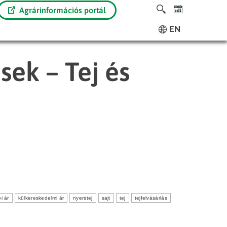
Agrárinformációs portál
EN
sek – Tej és
i ár
külkereskedelmi ár
nyerstej
sajt
tej
tejfelvásárlás