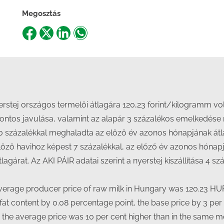
Megosztás
Share
Share
Share
Share
on
on
on
on
Facebook
X
LinkedIn
WhatsApp
erstej országos termelői átlagára 120,23 forint/kilogramm v
ontos javulása, valamint az alapár 3 százalékos emelkedése me
százalékkal meghaladta az előző év azonos hónapjának átlagár
őző havihoz képest 7 százalékkal, az előző év azonos hónapj
átlagárat. Az AKI PÁIR adatai szerint a nyerstej kiszállítása 
 average producer price of raw milk in Hungary was 120.23 H
fat content by 0.08 percentage point, the base price by 3 per 
e average price was 10 per cent higher than in the same mon