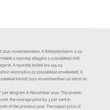
olt 2021 novemberében. A fehérjetartalom 0,02
llett a nyerstej átlagára 3 százalékkal nőtt
át. A nyerstej kiviteli ára 145,04
ához viszonyítva 23 százalékkal emelkedett. A
4 százalékkal bővült 2021 novemberében az előző év
UF per kilogram in November 2021. The protein
cent, the average price by 3 per cent in
th of the previous year. The export price of