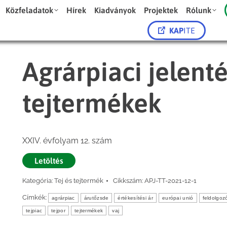
Közfeladatok
Hírek
Kiadványok
Projektek
Rólunk
KAP
ITE
Agrárpiaci jelenté
tejtermékek
XXIV. évfolyam 12. szám
Letöltés
Kategória:
Tej és tejtermék
Cikkszám:
APJ-TT-2021-12-1
Címkék:
agrárpiac
árutőzsde
értékesítési ár
európai unió
feldolgozó
tejpiac
tejpor
tejtermékek
vaj