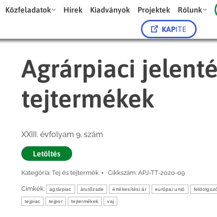
Közfeladatok
Hírek
Kiadványok
Projektek
Rólunk
KAP
ITE
Agrárpiaci jelenté
tejtermékek
XXIII. évfolyam 9. szám
Letöltés
Kategória:
Tej és tejtermék
Cikkszám:
APJ-TT-2020-09
Címkék:
agrárpiac
árutőzsde
értékesítési ár
európai unió
feldolgozó
tejpiac
tejpor
tejtermékek
vaj