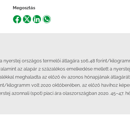
Megosztás
Share
Share
Share
Share
on
on
on
on
Facebook
X
LinkedIn
WhatsApp
a nyerstej országos termelői átlagára 106,48 forint/kilogram
 valamint az alapár 2 százalékos emelkedése mellett a nyerst
lékkal meghaladta az előző év azonos hónapjának átlagárát. 
orint/kilogramm volt 2020 októberében, az előző havihoz képes
rstej azonnali (spot) piaci ára olaszországban 2020. 45–47. 