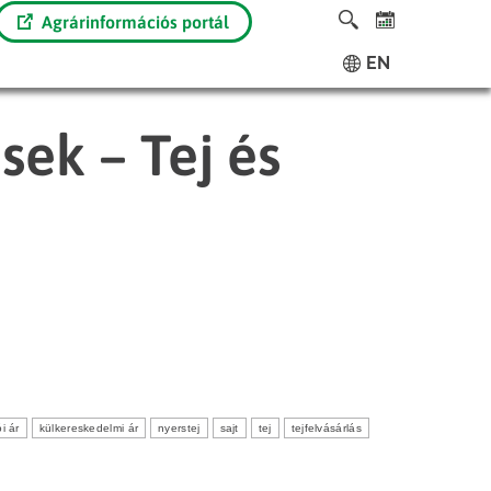
Agrárinformációs portál
EN
sek – Tej és
i ár
külkereskedelmi ár
nyerstej
sajt
tej
tejfelvásárlás