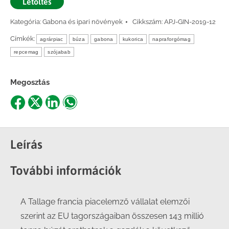
Letöltés
Kategória:
Gabona és ipari növények
Cikkszám:
APJ-GIN-2019-12
Címkék:
agrárpiac
búza
gabona
kukorica
napraforgómag
repcemag
szójabab
Megosztás
Share
Share
Share
Share
on
on
on
on
Facebook
X
LinkedIn
WhatsApp
Leírás
További információk
A Tallage francia piacelemző vállalat elemzői
szerint az EU tagországaiban összesen 143 millió