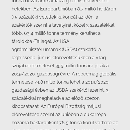
tonna búzát arathatnak a gazdák a következő
hetekben. Az Európai Unióban 8,7 millió hektáron
(+5 százalék) vetettek kukoricát az idén, a
szakértők szerint a tavalyinál közel 3 százalékkal
több, 63,4 millió tonna termény kerülhet a
tárolókba (Tallage). Az USA
agrárminisztériumának (USDA) szakértői a
legfrissebb, júniusi előrevetítésükben a világ
szójababtermelését 355 millió tonnára jelzik a
2019/2020. gazdasági évre. A repcemag globális
termelése 74,8 millió tonna lehet a 2019/2020.
gazdasági évben az USDA szakértői szerint, 3
százalékkal meghaladva az előző szezon
kibocsátását. Az Európai Bizottság májusi
előrevetítése szerint az unióban a cukorrépa
hozama hektáronként 76,5 tonna körül várható az