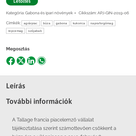
Letöltés
Kategória:
Gabona és ipari növények
Cikkszám:
APJ-GIN-2019-06
Címkék:
agrárpiac
búza
gabona
kukorica
napraforgómag
repcemag
szójabab
Megosztás
Share
Share
Share
Share
on
on
on
on
Facebook
X
LinkedIn
WhatsApp
Leírás
További információk
A Tallage francia piacelemző vállalat
tájékoztatása szerint számottevően csökkent a