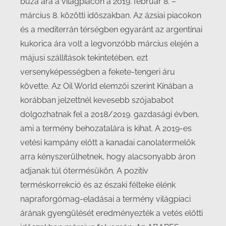
búza ára a világpiacon a 2019. február 8. –
március 8. közötti időszakban. Az ázsiai piacokon
és a mediterrán térségben egyaránt az argentínai
kukorica ára volt a legvonzóbb március elején a
májusi szállítások tekintetében, ezt
versenyképességben a fekete-tengeri áru
követte. Az Oil World elemzői szerint Kínában a
korábban jelzettnél kevesebb szójababot
dolgozhatnak fel a 2018/2019. gazdasági évben,
ami a termény behozatalára is kihat. A 2019-es
vetési kampány előtt a kanadai canolatermelők
arra kényszerülhetnek, hogy alacsonyabb áron
adjanak túl ótermésükön. A pozitív
terméskorrekció és az északi félteke élénk
napraforgómag-eladásai a termény világpiaci
árának gyengülését eredményezték a vetés előtti