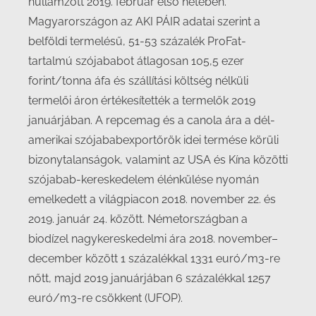
hullámzott 2019. február első hetében.
Magyarországon az AKI PÁIR adatai szerint a
belföldi termelésű, 51-53 százalék ProFat-
tartalmú szójababot átlagosan 105,5 ezer
forint/tonna áfa és szállítási költség nélküli
termelői áron értékesítették a termelők 2019
januárjában. A repcemag és a canola ára a dél-
amerikai szójababexportőrök idei termése körüli
bizonytalanságok, valamint az USA és Kína közötti
szójabab-kereskedelem élénkülése nyomán
emelkedett a világpiacon 2018. november 22. és
2019. január 24. között. Németországban a
biodízel nagykereskedelmi ára 2018. november–
december között 1 százalékkal 1331 euró/m3-re
nőtt, majd 2019 januárjában 6 százalékkal 1257
euró/m3-re csökkent (UFOP).