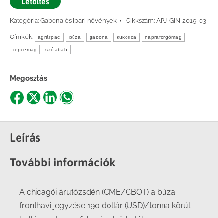
Letöltés
Kategória:
Gabona és ipari növények
Cikkszám:
APJ-GIN-2019-03
Címkék:
agrárpiac
búza
gabona
kukorica
napraforgómag
repcemag
szójabab
Megosztás
Share
Share
Share
Share
on
on
on
on
Facebook
X
LinkedIn
WhatsApp
Leírás
További információk
A chicagói árutőzsdén (CME/CBOT) a búza
fronthavi jegyzése 190 dollár (USD)/tonna körül