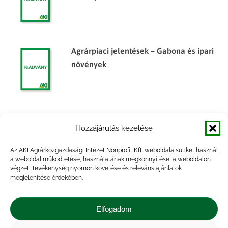
Agrárpiaci jelentések – Gabona és ipari
növények
Agrárpiaci jelentések – Gabona és ipari
Hozzájárulás kezelése
növények
Az AKI Agrárközgazdasági Intézet Nonprofit Kft. weboldala sütiket használ
a weboldal működtetése, használatának megkönnyítése, a weboldalon
végzett tevékenység nyomon követése és releváns ajánlatok
megjelenítése érdekében.
Agrárpiaci jelentések – Gabona és ipari
növények
Elfogadom