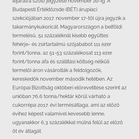
lejáratra szóló jegyzése november 20-ig. A
Budapesti Értéktőzsde (BÉT) árupiaci
szekciójában 2017. november 17-től újra jegyzik a
takarmánykukoricát. Magyarországon a belföldi
termelésű, 51 százaléknál kisebb együttes
fehérje- és zsírtartalmú szójababot 111 ezer
forint/tonna, az 51-53 százalékosat 113 ezer
forint/tonna áfa és szállítási költség nélküli
termelői áron vásárolták a feldolgozók,
kereskedők november második hetében. Az
Európai Bizottság októberi előrevetítése szerint az
unióban 76,6 tonna/hektár körül várható a
cukorrépa 2017. évi termésátlaga, ami az előző
évihez képest valamivel kevesebb lenne,
ugyanakkor 6,3 százalékkal múlná felül az előző
öt év átlagát.