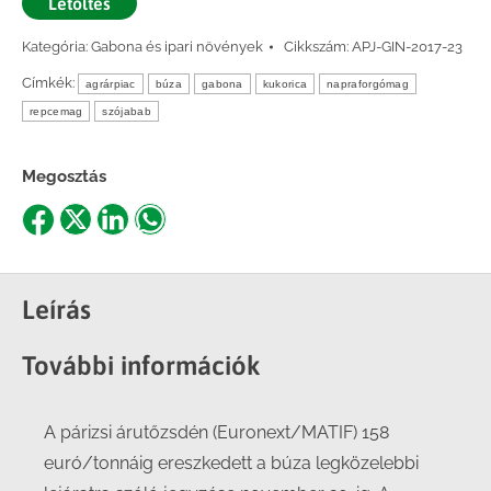
Letöltés
Kategória:
Gabona és ipari növények
Cikkszám:
APJ-GIN-2017-23
Címkék:
agrárpiac
búza
gabona
kukorica
napraforgómag
repcemag
szójabab
Megosztás
Share
Share
Share
Share
on
on
on
on
Facebook
X
LinkedIn
WhatsApp
Leírás
További információk
A párizsi árutőzsdén (Euronext/MATIF) 158
euró/tonnáig ereszkedett a búza legközelebbi