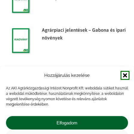
Agrárpiaci jelentések – Gabona és ipari
növények
Agrárpiaci jelentések – Gabona és ipari
Hozzájárulás kezelése
növények
Az AKI Agrárközgazdasági Intézet Nonprofit Kft. weboldala sütiket használ
a weboldal működtetése, használatának megkönnyítése, a weboldalon
végzett tevékenység nyomon követése és releváns ajánlatok
megjelenítése érdekében.
Agrárpiaci jelentések – Gabona és ipari
növények
Elfogadom