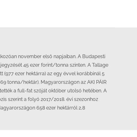
atkozóan november első napjaiban. A Budapesti
egyzését 45 ezer forint/tonna szinten. A Tallage
 (977 ezer hektárra) az egy évvel korábbinál 5
(2,69 tonna/hektár). Magyarországon az AKI PÁIR
tették a full-fat szóját október utolsó hetében. A
zis szerint a folyó 2017/2018. évi szezonhoz
Magyarországon 658 ezer hektárról 2,8