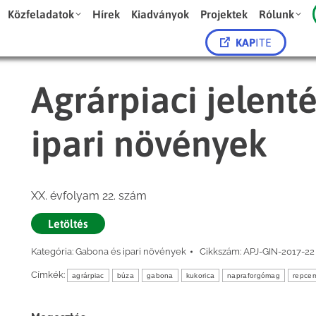
Közfeladatok
Hírek
Kiadványok
Projektek
Rólunk
KAP
ITE
Agrárpiaci jelent
ipari növények
XX. évfolyam 22. szám
Letöltés
Kategória:
Gabona és ipari növények
Cikkszám:
APJ-GIN-2017-22
Címkék:
agrárpiac
búza
gabona
kukorica
napraforgómag
repce