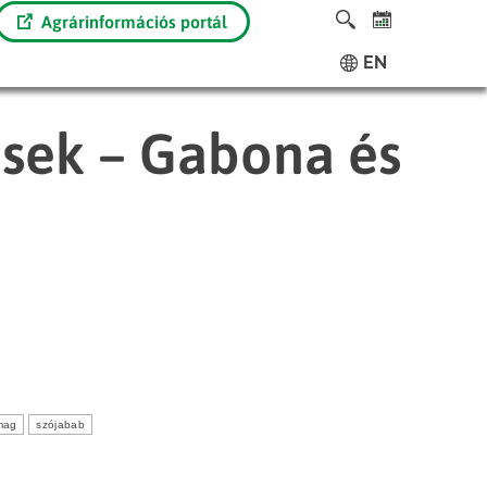
Agrárinformációs portál
EN
ések – Gabona és
mag
szójabab