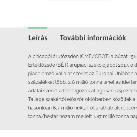
Leírás
További információk
A chicagói árutőzsdén (CME/CBOT) a búzát 156 
Értéktőzsde (BÉT) árupiaci szekciójából 2017. ok
piacelemző vállalat szerint az Európai Unióban 
százalékkal több, 2,6 millió tonna lehet az ide
adatai szerint a feldolgozók átlagosan 129 ezer fo
Tallage szakértői először októberben közöltek a 
hasonlóan 6,7 millió hektárról arathatnak repc
tonna/hektár hozam mellett 1,87 millió tonna na