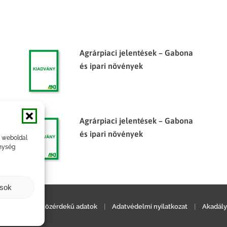
Agrárpiaci jelentések – Gabona
és ipari növények
Agrárpiaci jelentések – Gabona
és ipari növények
a weboldal
nység
ások
ilatkozat
|
Közérdekű adatok
|
Adatvédelmi nyilatkozat
|
Akadály