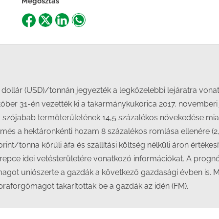
Megosztás
Share
Share
Share
Share
on
on
on
on
Facebook
X
LinkedIn
WhatsApp
dollár (USD)/tonnán jegyezték a legközelebbi lejáratra von
tóber 31-én vezették ki a takarmánykukorica 2017. novemberi j
a szójabab termőterületének 14,5 százalékos növekedése miatt
i termés a hektáronkénti hozam 8 százalékos romlása ellenére 
rint/tonna körüli áfa és szállítási költség nélküli áron értékesí
repce idei vetésterületére vonatkozó információkat. A prognó
emagot uniószerte a gazdák a következő gazdasági évben is. 
praforgómagot takarítottak be a gazdák az idén (FM).