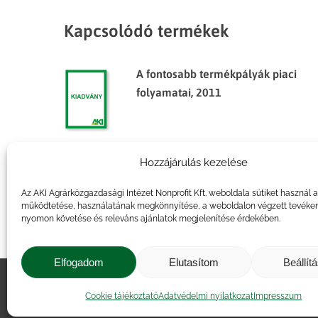
Kapcsolódó termékek
A fontosabb termékpályák piaci
folyamatai, 2011
Hozzájárulás kezelése
Agrárpiaci jelentések – Gabona
és ipari növények
Az AKI Agrárközgazdasági Intézet Nonprofit Kft. weboldala sütiket használ 
működtetése, használatának megkönnyítése, a weboldalon végzett tevéke
nyomon követése és releváns ajánlatok megjelenítése érdekében.
Elfogadom
Elutasítom
Beállít
Impresszum
|
Kapcsolat
|
Jogi ny
Cookie tájékoztató
Adatvédelmi nyilatkozat
Impresszum