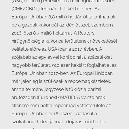
(USD)/tonnáig emelkedett a chicagói árutőzsdén
(CME/CBOT) február első két hetében. Az
Európai Unióban 8,8 millió hektárról takaríthatnak
be a gazdák kukoricát az idén ősszel, szemben a
2016. őszi 8,7 millió hektárral. A Reuters
hírügynökség a kukorica területének növekedését
vetítette előre az USA-ban a 2017. évben. A
szójabab az egy évvel korábbinál 8 százalékkal
nagyobb területet, 910 ezer hektárt foglalhat el az
Európai Unióban 2017-ben. Az Európai Unióban
már jelenleg is szűkösek a repcemagkészletek,
amit a termény jegyzése is tükröz a párizsi
árutőzsdén (Euronext/MATIF). A vonzó árak
ellenére nem nőtt a repcemag vetésterülete az
Európai Unióban 2016 őszén, ráadásul a
szokatlanul hideg januári időjárás miatt több