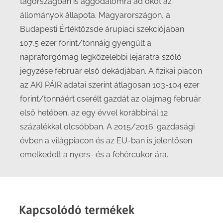
tagországban is aggodalomra ad okot az
állományok állapota. Magyarországon, a
Budapesti Értéktőzsde árupiaci szekciójában
107,5 ezer forint/tonnáig gyengült a
napraforgómag legközelebbi lejáratra szóló
jegyzése február első dekádjában. A fizikai piacon
az AKI PÁIR adatai szerint átlagosan 103-104 ezer
forint/tonnáért cserélt gazdát az olajmag február
első hetében, az egy évvel korábbinál 12
százalékkal olcsóbban. A 2015/2016. gazdasági
évben a világpiacon és az EU-ban is jelentősen
emelkedett a nyers- és a fehércukor ára.
Kapcsolódó termékek