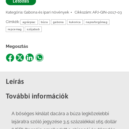
Letöltés
Kategória:
Gabona és ipari növények
Cikkszám:
APJ-GIN-2017-03
Címkék:
agrárpiac
búza
gabona
kukorica
napraforgómag
repcemag
szójabab
Megosztás
Share
Share
Share
Share
on
on
on
on
Facebook
X
LinkedIn
WhatsApp
Leírás
További információk
A bőséges kínálat dacára a búza legközelebbi
lejáratra szóló jegyzése 3,5 százalékkal 165 dollár