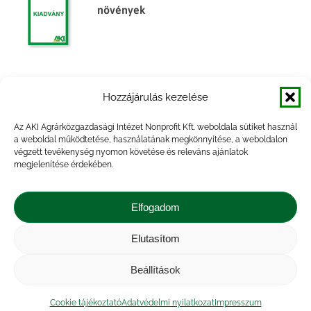
növények
Agrárpiaci jelentések – Gabona és ipari
Hozzájárulás kezelése
növények
Az AKI Agrárközgazdasági Intézet Nonprofit Kft. weboldala sütiket használ
a weboldal működtetése, használatának megkönnyítése, a weboldalon
végzett tevékenység nyomon követése és releváns ajánlatok
megjelenítése érdekében.
Agrárpiaci jelentések – Gabona és ipari
növények
Elfogadom
Elutasítom
Beállítások
Impresszum
|
Kapcsolat
|
Jogi nyilatkozat
|
Közérdekű adatok
|
Adatvédelmi nyilatkozat
|
Cookie tájékoztató
Adatvédelmi nyilatkozat
Impresszum