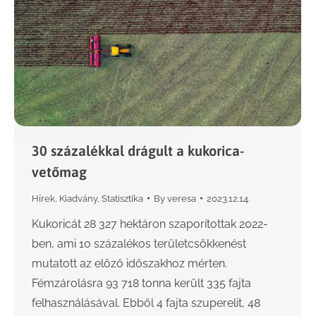
30 százalékkal drágult a kukorica-
vetőmag
Hírek
,
Kiadvány
,
Statisztika
By
veresa
2023.12.14.
Kukoricát 28 327 hektáron szaporítottak 2022-
ben, ami 10 százalékos területcsökkenést
mutatott az előző időszakhoz mérten.
Fémzárolásra 93 718 tonna került 335 fajta
felhasználásával. Ebből 4 fajta szuperelit, 48