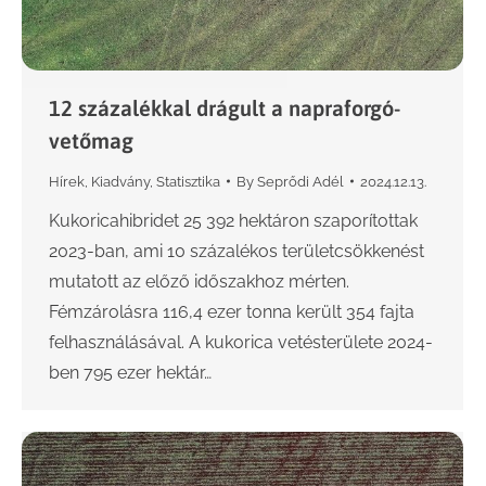
12 százalékkal drágult a napraforgó-
vetőmag
Hírek
,
Kiadvány
,
Statisztika
By
Seprődi Adél
2024.12.13.
Kukoricahibridet 25 392 hektáron szaporítottak
2023-ban, ami 10 százalékos területcsökkenést
mutatott az előző időszakhoz mérten.
Fémzárolásra 116,4 ezer tonna került 354 fajta
felhasználásával. A kukorica vetésterülete 2024-
ben 795 ezer hektár…