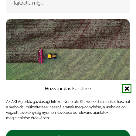
fajtaelit, míg…
Hozzájárulás kezelése
A hibrid kukorica és napraforgó
Az AKI Agrárközgazdasági Intézet Nonprofit Kft. weboldala sütiket használ
vetőmagjának ára nőtt, az őszi
a weboldal működtetése, használatának megkönnyítése, a weboldalon
végzett tevékenység nyomon követése és releváns ajánlatok
káposztarepcéé csökkent
megjelenítése érdekében.
Hírek
By
veresa
2022.12.15.