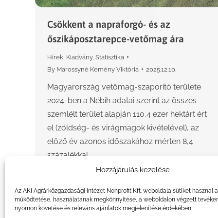
Csökkent a napraforgó- és az
őszikáposztarepce-vetőmag ára
Hírek
,
Kiadvány
,
Statisztika
By
Marossyné Kemény Viktória
2025.12.10.
Magyarország vetőmag-szaporító területe
2024-ben a Nébih adatai szerint az összes
szemlélt terület alapján 110,4 ezer hektárt ért
el (zöldség- és virágmagok kivételével), az
előző év azonos időszakához mérten 8,4
százalékkal…
Hozzájárulás kezelése
Az AKI Agrárközgazdasági Intézet Nonprofit Kft. weboldala sütiket használ 
működtetése, használatának megkönnyítése, a weboldalon végzett tevéke
nyomon követése és releváns ajánlatok megjelenítése érdekében.