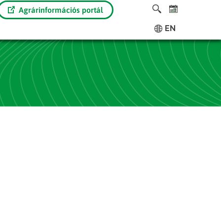
Agrárinformációs portál
EN