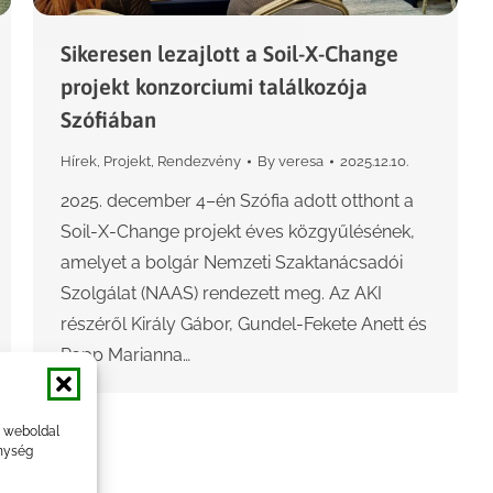
Sikeresen lezajlott a Soil-X-Change
projekt konzorciumi találkozója
Szófiában
Hírek
,
Projekt
,
Rendezvény
By
veresa
2025.12.10.
2025. december 4–én Szófia adott otthont a
Soil-X-Change projekt éves közgyűlésének,
amelyet a bolgár Nemzeti Szaktanácsadói
Szolgálat (NAAS) rendezett meg. Az AKI
részéről Király Gábor, Gundel-Fekete Anett és
Papp Marianna…
a weboldal
nység