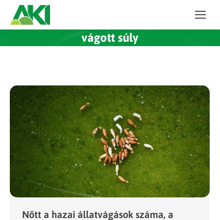
vágott súly
Nőtt a hazai állatvágások száma, a