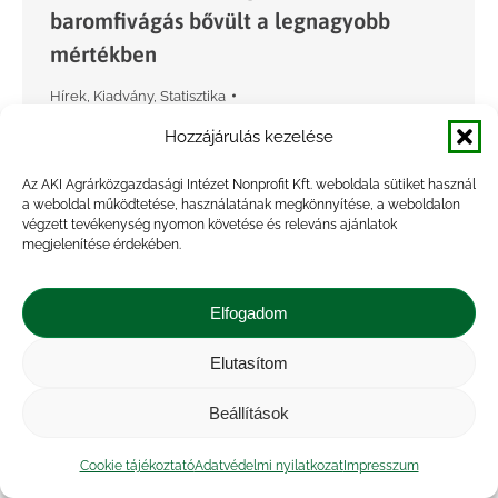
baromfivágás bővült a legnagyobb
mértékben
Hírek
,
Kiadvány
,
Statisztika
By
Marossyné Kemény Viktória
2026.06.02.
Hozzájárulás kezelése
A magyarországi vágóhidakon 1 millió 271 ezer
Az AKI Agrárközgazdasági Intézet Nonprofit Kft. weboldala sütiket használ
sertést vágtak le 2026 első negyedévében, 4,4
a weboldal működtetése, használatának megkönnyítése, a weboldalon
százalékkal többet (+54 ezer darab), mint 2025.
végzett tevékenység nyomon követése és releváns ajánlatok
megjelenítése érdekében.
január–márciusban. A levágott állatok élősúlya
összesen 152,4 ezer tonna,…
Elfogadom
Elutasítom
Beállítások
Cookie tájékoztató
Adatvédelmi nyilatkozat
Impresszum