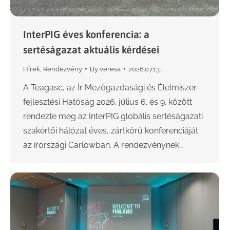
InterPIG éves konferencia: a
sertéságazat aktuális kérdései
Hírek
,
Rendezvény
By
veresa
2026.07.13.
A Teagasc, az Ír Mezőgazdasági és Élelmiszer-
fejlesztési Hatóság 2026. július 6. és 9. között
rendezte meg az InterPIG globális sertéságazati
szakértői hálózat éves, zártkörű konferenciáját
az írországi Carlowban. A rendezvénynek…