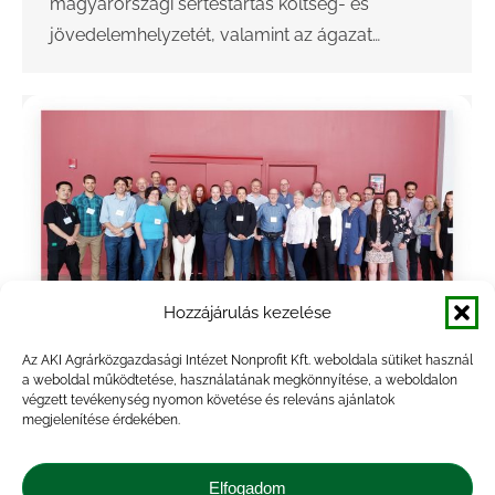
magyarországi sertéstartás költség- és
jövedelemhelyzetét, valamint az ágazat…
Hozzájárulás kezelése
Az AKI Agrárközgazdasági Intézet Nonprofit Kft. weboldala sütiket használ
InterPIG és Pig Network zárt körű
a weboldal működtetése, használatának megkönnyítése, a weboldalon
végzett tevékenység nyomon követése és releváns ajánlatok
konferencia Iowában
megjelenítése érdekében.
Hírek
By
veresa
2023.07.07.
Elfogadom