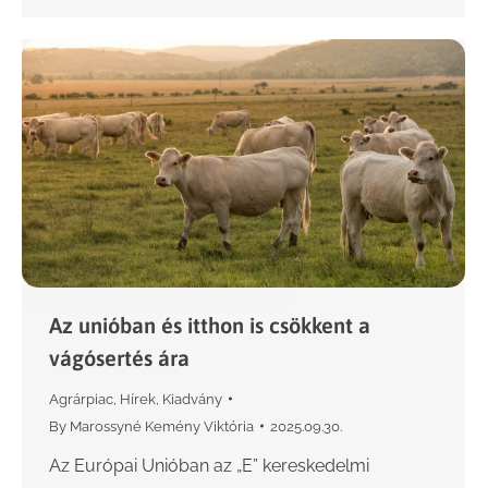
Az unióban és itthon is csökkent a
vágósertés ára
Agrárpiac
,
Hírek
,
Kiadvány
By
Marossyné Kemény Viktória
2025.09.30.
Az Európai Unióban az „E” kereskedelmi