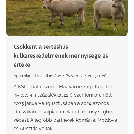
Csökkent a sertéshús
külkereskedelmének mennyisége és
értéke
Agrárpiac
,
Hírek
,
Kiadvány
By
veresa
2025.10.28.
A KSH adatai szerint Magyarország élősertés-
kivitele 4,4 százalékkal 22,6 ezer tonnára nőtt
2025 január–augusztusában a 2024 azonos
időszakában külpiacon eladott mennyiséghez
képest. A legfőbb partnerek Románia, Moldova
és Ausztria voltak. …