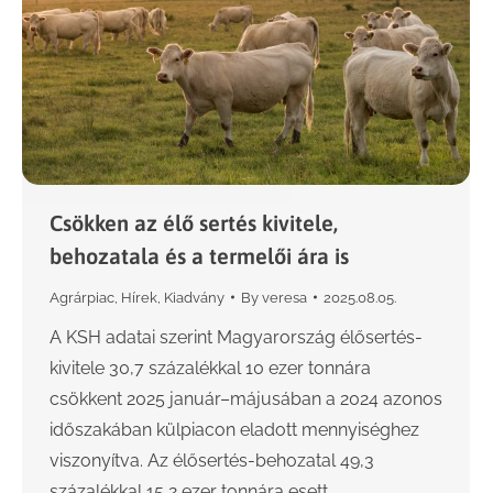
Csökken az élő sertés kivitele,
behozatala és a termelői ára is
Agrárpiac
,
Hírek
,
Kiadvány
By
veresa
2025.08.05.
A KSH adatai szerint Magyarország élősertés-
kivitele 30,7 százalékkal 10 ezer tonnára
csökkent 2025 január–májusában a 2024 azonos
időszakában külpiacon eladott mennyiséghez
viszonyítva. Az élősertés-behozatal 49,3
százalékkal 15,2 ezer tonnára esett…