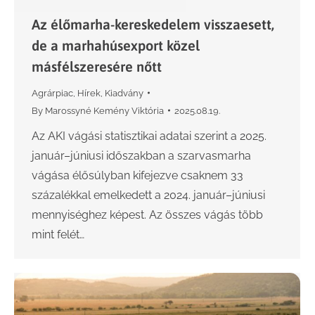
Az élőmarha-kereskedelem visszaesett,
de a marhahúsexport közel
másfélszeresére nőtt
Agrárpiac
,
Hírek
,
Kiadvány
By
Marossyné Kemény Viktória
2025.08.19.
Az AKI vágási statisztikai adatai szerint a 2025.
január–júniusi időszakban a szarvasmarha
vágása élősúlyban kifejezve csaknem 33
százalékkal emelkedett a 2024. január–júniusi
mennyiséghez képest. Az összes vágás több
mint felét…