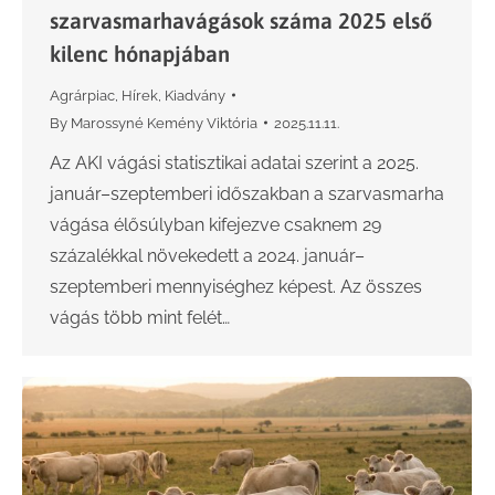
szarvasmarhavágások száma 2025 első
kilenc hónapjában
Agrárpiac
,
Hírek
,
Kiadvány
By
Marossyné Kemény Viktória
2025.11.11.
Az AKI vágási statisztikai adatai szerint a 2025.
január–szeptemberi időszakban a szarvasmarha
vágása élősúlyban kifejezve csaknem 29
százalékkal növekedett a 2024. január–
szeptemberi mennyiséghez képest. Az összes
vágás több mint felét…