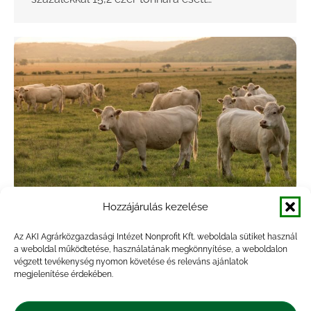
Hozzájárulás kezelése
Tovább nőtt a könnyű és a nehéz bárány
ára
Az AKI Agrárközgazdasági Intézet Nonprofit Kft. weboldala sütiket használ
a weboldal működtetése, használatának megkönnyítése, a weboldalon
végzett tevékenység nyomon követése és releváns ajánlatok
Agrárpiac
,
Hírek
,
Kiadvány
megjelenítése érdekében.
By
Marossyné Kemény Viktória
2025.07.22.
Az Európai Bizottság adatai szerint az Európai