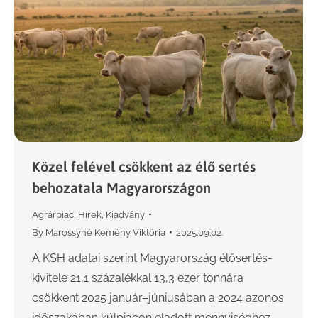
Közel felével csökkent az élő sertés
behozatala Magyarországon
Agrárpiac
,
Hírek
,
Kiadvány
By
Marossyné Kemény Viktória
2025.09.02.
A KSH adatai szerint Magyarország élősertés-
kivitele 21,1 százalékkal 13,3 ezer tonnára
csökkent 2025 január–júniusában a 2024 azonos
időszakában külpiacon eladott mennyiséghez