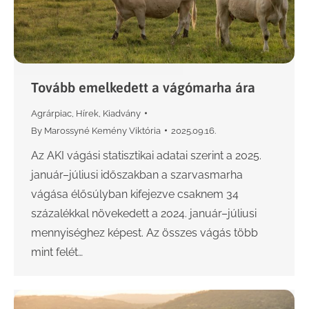
Tovább emelkedett a vágómarha ára
Agrárpiac
,
Hírek
,
Kiadvány
By
Marossyné Kemény Viktória
2025.09.16.
Az AKI vágási statisztikai adatai szerint a 2025.
január–júliusi időszakban a szarvasmarha
vágása élősúlyban kifejezve csaknem 34
százalékkal növekedett a 2024. január–júliusi
mennyiséghez képest. Az összes vágás több
mint felét…