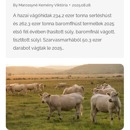
By
Marossyné Kemény Viktória
2025.08.28.
A hazai vágóhidak 234,2 ezer tonna sertéshúst
és 262,3 ezer tonna baromfihúst termeltek 2025
első fél évében (hasított súly, baromfinál vágott,
tisztított súly). Szarvasmarhából 50,3 ezer
darabot vágtak le 2025…