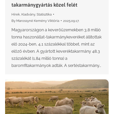
takarmánygyártás közel felét
Hírek
,
Kiadvány
,
Statisztika
By
Marossyné Kemény Viktória
2025.09.17.
Magyarországon a keverőüzemekben 3,8 millió
tonna haszonállat-takarmánykeveréket állítottak
elő 2024-ben, 4,1 százalékkal többet, mint az
előző évben. A gyártott keveréktakarmány 48,3
százalékát (1,84 millió tonna) a
baromfitakarmányok adták. A sertéstakarmány…