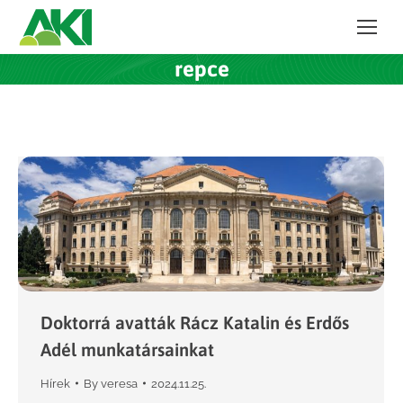
repce
Doktorrá avatták Rácz Katalin és Erdős
Adél munkatársainkat
Hírek
By
veresa
2024.11.25.