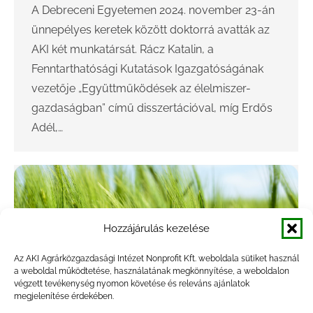
A Debreceni Egyetemen 2024. november 23-án
ünnepélyes keretek között doktorrá avatták az
AKI két munkatársát. Rácz Katalin, a
Fenntarthatósági Kutatások Igazgatóságának
vezetője „Együttműködések az élelmiszer-
gazdaságban” című disszertációval, míg Erdős
Adél,…
Hozzájárulás kezelése
Az AKI Agrárközgazdasági Intézet Nonprofit Kft. weboldala sütiket használ
a weboldal működtetése, használatának megkönnyítése, a weboldalon
végzett tevékenység nyomon követése és releváns ajánlatok
A tavalyinál több szójatermés várható
megjelenítése érdekében.