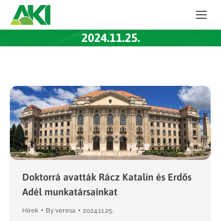
2024.11.25.
Doktorrá avatták Rácz Katalin és Erdős
Adél munkatársainkat
Hírek
By
veresa
2024.11.25.