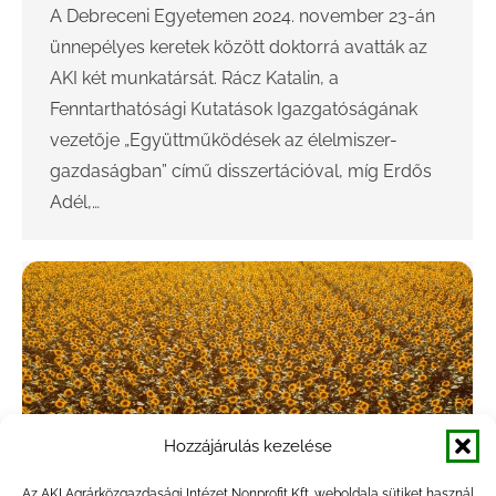
A Debreceni Egyetemen 2024. november 23-án
ünnepélyes keretek között doktorrá avatták az
AKI két munkatársát. Rácz Katalin, a
Fenntarthatósági Kutatások Igazgatóságának
vezetője „Együttműködések az élelmiszer-
gazdaságban” című disszertációval, míg Erdős
Adél,…
Hozzájárulás kezelése
Az AKI Agrárközgazdasági Intézet Nonprofit Kft. weboldala sütiket használ