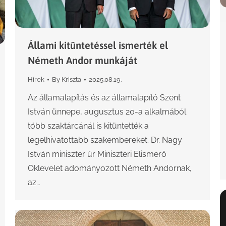
Állami kitüntetéssel ismerték el
Németh Andor munkáját
Hírek
By
Kriszta
2025.08.19.
Az államalapítás és az államalapító Szent
István ünnepe, augusztus 20-a alkalmából
több szaktárcánál is kitüntették a
legelhivatottabb szakembereket. Dr. Nagy
István miniszter úr Miniszteri Elismerő
Oklevelet adományozott Németh Andornak,
az…