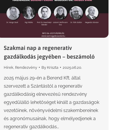
Szakmai nap a regeneratív
gazdálkodás jegyében – beszámoló
Hírek
,
Rendezvény
By
Kriszta
2025.06.20.
2025 május 29-én a Berend Kft. által
szervezett a Szántástól a regeneratív
gazdálkodásig elnevezésű rendezvény
egyedülálló lehetőséget kínált a gazdaságok
vezetőinek, növényvédelmi szakembereinek
és agronómusainak, hogy elmélyedjenek a
regeneratív gazdálkodás…