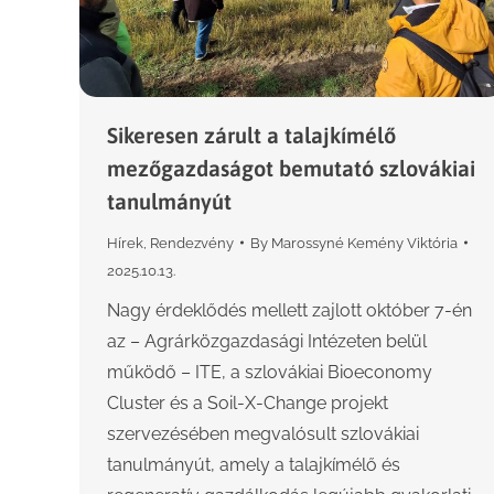
Sikeresen zárult a talajkímélő
mezőgazdaságot bemutató szlovákiai
tanulmányút
Hírek
,
Rendezvény
By
Marossyné Kemény Viktória
2025.10.13.
Nagy érdeklődés mellett zajlott október 7-én
az – Agrárközgazdasági Intézeten belül
működő – ITE, a szlovákiai Bioeconomy
Cluster és a Soil-X-Change projekt
szervezésében megvalósult szlovákiai
tanulmányút, amely a talajkímélő és