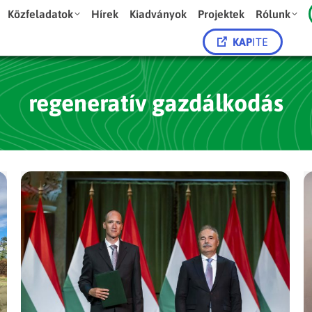
Közfeladatok
Hírek
Kiadványok
Projektek
Rólunk
KAP
ITE
regeneratív gazdálkodás