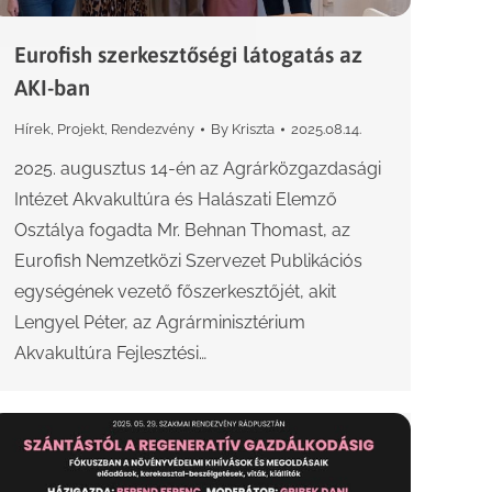
Eurofish szerkesztőségi látogatás az
AKI-ban
Hírek
,
Projekt
,
Rendezvény
By
Kriszta
2025.08.14.
2025. augusztus 14-én az Agrárközgazdasági
Intézet Akvakultúra és Halászati Elemző
Osztálya fogadta Mr. Behnan Thomast, az
Eurofish Nemzetközi Szervezet Publikációs
egységének vezető főszerkesztőjét, akit
Lengyel Péter, az Agrárminisztérium
Akvakultúra Fejlesztési…