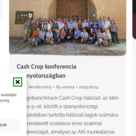
Cash Crop konferencia
Spanyolországban
Hírek
,
Rendezvény
By
veresa
2024.06.24.
a weboldal
Az agribenchmark Cash Crop hálózat, az idén
nység
június 9–16. között a spanyolországi
Valladolidban tartotta hálózati tagok számára
megrendezett szokásos éves szakmai
ások
konferenciáját, amelyen az AKI munkatársai,