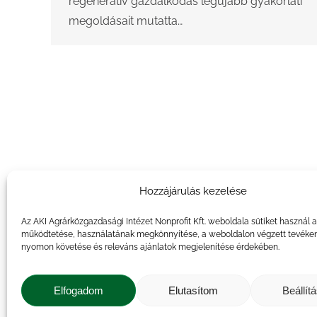
regeneratív gazdálkodás legújabb gyakorlati
megoldásait mutatta…
Hozzájárulás kezelése
Az AKI Agrárközgazdasági Intézet Nonprofit Kft. weboldala sütiket használ 
működtetése, használatának megkönnyítése, a weboldalon végzett tevéke
nyomon követése és releváns ajánlatok megjelenítése érdekében.
Elfogadom
Elutasítom
Beállít