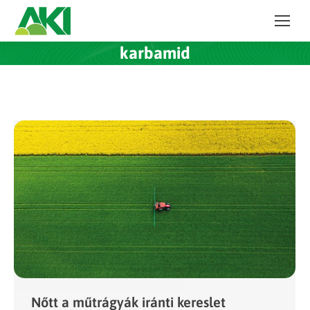
karbamid
Nőtt a műtrágyák iránti kereslet