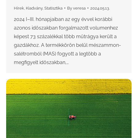
Hírek
,
Kiadvány
,
Statisztika
By
veresa
2024.05.13.
2024 I–III. hónapjaiban az egy évvel korábbi
azonos időszakban forgalmazott volumenhez
képest 73 százalékkal több műtrágya került a
gazdákhoz. A termékkörön belül mészammon-
salétromból (MAS) fogyott a legtöbb a
megfigyelt időszakban,…