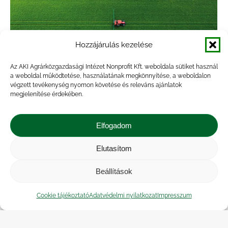
Hozzájárulás kezelése
Az AKI Agrárközgazdasági Intézet Nonprofit Kft. weboldala sütiket használ
a weboldal működtetése, használatának megkönnyítése, a weboldalon
végzett tevékenység nyomon követése és releváns ajánlatok
Tovább mérséklődtek a műtrágyák
megjelenítése érdekében.
értékesítési árai
Elfogadom
Hírek
,
Kiadvány
,
Statisztika
By
veresa
2023.11.06.
2023 VII–IX. hónapjaiban az egy évvel korábbi
Elutasítom
azonos időszakban forgalmazott volumenhez
Beállítások
képest 66 százalékkal több műtrágya került a
gazdákhoz. A termékkörön belül a
Cookie tájékoztató
Adatvédelmi nyilatkozat
Impresszum
mészammon-salétrom forgalma élénkült a
leginkább, mintegy háromszorosára…