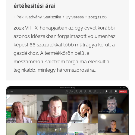
értékesítési árai
Hírek
,
Kiadvány
,
Statisztika
By
veresa
2023.11.06.
2023 VII–IX. hónapjaiban az egy évvel korábbi
azonos időszakban forgalmazott volumenhez
képest 66 százalékkal több műtrágya került a
gazdákhoz. A termékkörön belül a
mészammon-salétrom forgalma élénkült a
leginkább, mintegy háromszorosára…