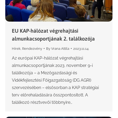
EU KAP-hálózat végrehajtási
almunkacsoportjának 2. találkozója
Hírek
,
Rendezvény
By
Vrana Attila
2023.11.14.
Az európai KAP-hálózat végrehajtási
almunkacsoportjának 2023. november 9-i
találkozója – a Mezőgazdasági és
Vidékfejlesztési Főigazgatóság (DG AGRI)
szervezésében – elsősorban a KAP stratégiai
terv előrehaladására összpontosított. A
találkozó résztvevői többnyire…