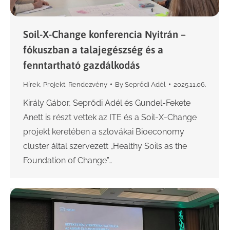
Soil-X-Change konferencia Nyitrán –
fókuszban a talajegészség és a
fenntartható gazdálkodás
Hírek
,
Projekt
,
Rendezvény
By
Seprődi Adél
2025.11.06.
Király Gábor, Seprődi Adél és Gundel-Fekete
Anett is részt vettek az ITE és a Soil-X-Change
projekt keretében a szlovákai Bioeconomy
cluster által szervezett „Healthy Soils as the
Foundation of Change”…