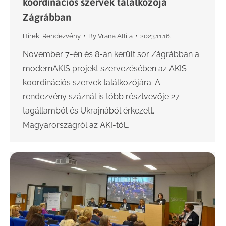
koordinációs szervek találkozója
Zágrábban
Hírek
,
Rendezvény
By
Vrana Attila
2023.11.16.
November 7-én és 8-án került sor Zágrábban a
modernAKIS projekt szervezésében az AKIS
koordinációs szervek találkozójára. A
rendezvény száznál is több résztvevője 27
tagállamból és Ukrajnából érkezett.
Magyarországról az AKI-tól…