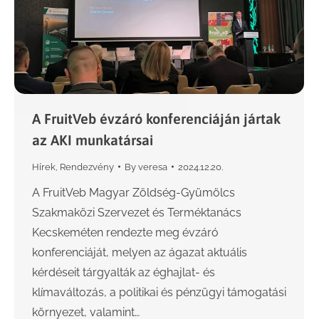
A FruitVeb évzáró konferenciáján jártak
az AKI munkatársai
Hírek
,
Rendezvény
By
veresa
2024.12.20.
A FruitVeb Magyar Zöldség-Gyümölcs
Szakmaközi Szervezet és Terméktanács
Kecskeméten rendezte meg évzáró
konferenciáját, melyen az ágazat aktuális
kérdéseit tárgyalták az éghajlat- és
klímaváltozás, a politikai és pénzügyi támogatási
környezet, valamint…