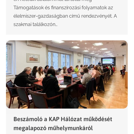
Támogatások és finanszírozási folyamatok az
élelmiszer-gazdaságban című rendezvényét. A
szakmai találkozón…
Beszámoló a KAP Hálózat működését
megalapozó műhelymunkáról