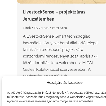
LivestockSense – projektzárás
Jeruzsálemben
Hírek
By
veresa
2023.04.28.
A LivestockSense (Smart technológiák
használata környezetbarát állattartó telepek
kialakítása érdekében) projekt záró
konzorciumi rendezvényét 2023. április 3–4.
között tartották Jeruzsálemben, a MIGAL
Galileai Kutatóintézet szervezésében. A
rendezvényen az AKI-t dr.…
Hozzájárulás kezelése
Az AKI Agrárközgazdasági Intézet Nonprofit Kft. weboldala sütiket használ 
működtetése, használatának megkönnyítése, a weboldalon végzett tevéke
nyomon követése és releváns ajánlatok megjelenítése érdekében.