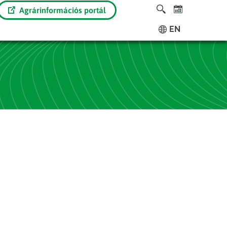
Agrárinformációs portál
EN