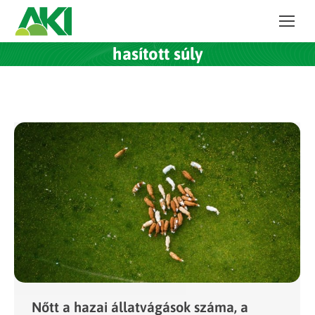
hasított súly
Nőtt a hazai állatvágások száma, a