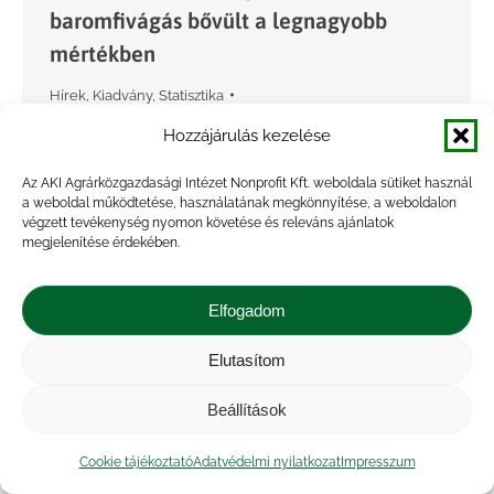
baromfivágás bővült a legnagyobb
mértékben
Hírek
,
Kiadvány
,
Statisztika
By
Marossyné Kemény Viktória
2026.06.02.
Hozzájárulás kezelése
A magyarországi vágóhidakon 1 millió 271 ezer
Az AKI Agrárközgazdasági Intézet Nonprofit Kft. weboldala sütiket használ
sertést vágtak le 2026 első negyedévében, 4,4
a weboldal működtetése, használatának megkönnyítése, a weboldalon
százalékkal többet (+54 ezer darab), mint 2025.
végzett tevékenység nyomon követése és releváns ajánlatok
megjelenítése érdekében.
január–márciusban. A levágott állatok élősúlya
összesen 152,4 ezer tonna,…
Elfogadom
Elutasítom
Beállítások
Cookie tájékoztató
Adatvédelmi nyilatkozat
Impresszum