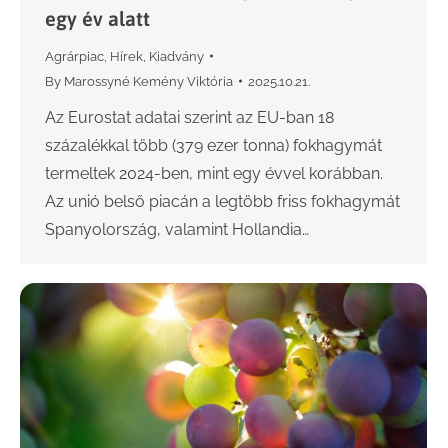
egy év alatt
Agrárpiac
,
Hírek
,
Kiadvány
By
Marossyné Kemény Viktória
2025.10.21.
Az Eurostat adatai szerint az EU-ban 18
százalékkal több (379 ezer tonna) fokhagymát
termeltek 2024-ben, mint egy évvel korábban.
Az unió belső piacán a legtöbb friss fokhagymát
Spanyolország, valamint Hollandia…