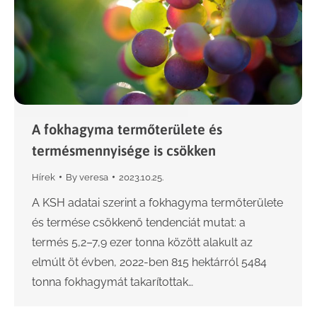
A fokhagyma termőterülete és
termésmennyisége is csökken
Hírek
By
veresa
2023.10.25.
A KSH adatai szerint a fokhagyma termőterülete
és termése csökkenő tendenciát mutat: a
termés 5,2–7,9 ezer tonna között alakult az
elmúlt öt évben, 2022-ben 815 hektárról 5484
tonna fokhagymát takarítottak…