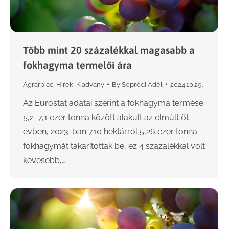
Több mint 20 százalékkal magasabb a
fokhagyma termelői ára
Agrárpiac
,
Hírek
,
Kiadvány
By
Seprődi Adél
2024.10.29.
Az Eurostat adatai szerint a fokhagyma termése
5,2–7,1 ezer tonna között alakult az elmúlt öt
évben, 2023-ban 710 hektárról 5,26 ezer tonna
fokhagymát takarítottak be, ez 4 százalékkal volt
kevesebb,…