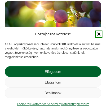
Hozzájárulás kezelése
Az AKI Agrárközgazdasági Intézet Nonprofit Kft. weboldala sütiket használ
a weboldal működtetése, használatának megkönnyítése, a weboldalon
végzett tevékenység nyomon követése és releváns ajánlatok
megjelenítése érdekében.
Kisebb méretű, de jó minőségű az idei
fokhagymatermés
Elfogadom
Hírek
By
veresa
2022.11.15.
Elutasítom
A KSH adatai szerint a fokhagyma termőterülete
Beállítások
és termése csökkenő tendenciát mutat: a
termés 5,2–7,9 ezer tonna között alakult az
Cookie tájékoztató
Adatvédelmi nyilatkozat
Impresszum