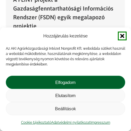
Gazdaságfenntarthatósági Információs
Rendszer (FSDN) egyik megalapozó
projektje
Hozzájárulás kezelése
Hírek
By
admin
2021.03.22.
Március 16-án és 17-én került megrendezésre
Az AKI Agrárközgazdasági Intézet Nonprofit Kft. weboldala sütiket használ
a weboldal működtetése, használatának megkönnyítése, a weboldalon
az ENRD szervezésében a „KAP értékeléséhez
végzett tevékenység nyomon követése és releváns ajánlatok
használt információs rendszerek és adatkezelési
megjelenítése érdekében.
gyakorlatok fejlesztése” című konferencia. A
rendezvényen ismertették az Európai Bizottság
Elfogadom
Mezőgazdasági és Vidékfejlesztési…
Elutasítom
Beállítások
Cookie tájékoztató
Adatvédelmi nyilatkozat
Impresszum