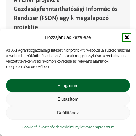
Gazdaságfenntarthatósági Információs
Rendszer (FSDN) egyik megalapozó
projektje
Hozzájárulás kezelése
Hírek
By
admin
2021.03.22.
Március 16-án és 17-én került megrendezésre
Az AKI Agrárközgazdasági Intézet Nonprofit Kft. weboldala sütiket használ
a weboldal működtetése, használatának megkönnyítése, a weboldalon
az ENRD szervezésében a „KAP értékeléséhez
végzett tevékenység nyomon követése és releváns ajánlatok
használt információs rendszerek és adatkezelési
megjelenítése érdekében.
gyakorlatok fejlesztése” című konferencia. A
rendezvényen ismertették az Európai Bizottság
Elfogadom
Mezőgazdasági és Vidékfejlesztési…
Elutasítom
Beállítások
Cookie tájékoztató
Adatvédelmi nyilatkozat
Impresszum