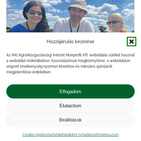
Hozzájárulás kezelése
Az AKI Agrárközgazdasági Intézet Nonprofit Kft. weboldala sütiket használ
a weboldal működtetése, használatának megkönnyítése, a weboldalon
végzett tevékenység nyomon követése és releváns ajánlatok
Részvétel a Cash Crop konferencián
megjelenítése érdekében.
Lengyelországban
Elfogadom
Hírek
By
Vrana Attila
2022.06.28.
Szerte a világból mintegy 50 agrárközgazdász
Elutasítom
találkozott 2022. június 6–11. között a
Beállítások
lengyelországi Poznanban az évente
megrendezésre kerülő agri benchmark Cash
Cookie tájékoztató
Adatvédelmi nyilatkozat
Impresszum
Crop Conference (AB CCC) alkalmából,