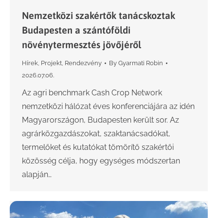
Nemzetközi szakértők tanácskoztak
Budapesten a szántóföldi
növénytermesztés jövőjéről
Hírek
,
Projekt
,
Rendezvény
By
Gyarmati Robin
2026.07.06.
Az agri benchmark Cash Crop Network
nemzetközi hálózat éves konferenciájára az idén
Magyarországon, Budapesten került sor. Az
agrárközgazdászokat, szaktanácsadókat,
termelőket és kutatókat tömörítő szakértői
közösség célja, hogy egységes módszertan
alapján…