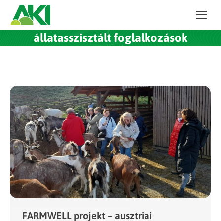
állatasszisztált foglalkozások
FARMWELL projekt – ausztriai