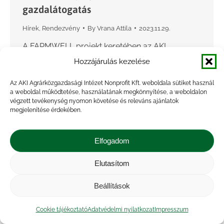
gazdalátogatás
Hírek
,
Rendezvény
By
Vrana Attila
2023.11.29.
A FARMWELL projekt keretében az AKI
szervezésében megvalósult ausztriai
Hozzájárulás kezelése
tanulmányúton a résztvevők megismerhették,
Az AKI Agrárközgazdasági Intézet Nonprofit Kft. weboldala sütiket használ
hogy hogyan lehet az Európai Uniós
a weboldal működtetése, használatának megkönnyítése, a weboldalon
vidékfejlesztési forrásokat olyan, az
végzett tevékenység nyomon követése és releváns ajánlatok
megjelenítése érdekében.
egészségügy, a szociális szféra, az oktatás és…
Elfogadom
Elutasítom
Beállítások
Cookie tájékoztató
Adatvédelmi nyilatkozat
Impresszum