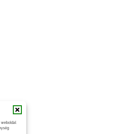
a weboldal
nység