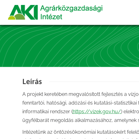
Leírás
A projekt keretében megvalósított fejlesztés a vízj
fenntartói, hatósági, adózási és kutatási-statisztika
informatikai rendszer (
https://vizek.gov.hu/
) elektr
ügyfélbarát megoldás alkalmazásához, amelynek se
Intézetünk az öntözésökonómiai kutatásokért felel