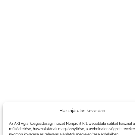
Hozzájárulás kezelése
Az AKI Agrárközgazdasági Intézet Nonprofit Kft. weboldala sütiket használ 
működtetése, használatának megkönnyítése, a weboldalon végzett tevéke
nyomon követése és releváns ajánlatok megjelenítése érdekében.