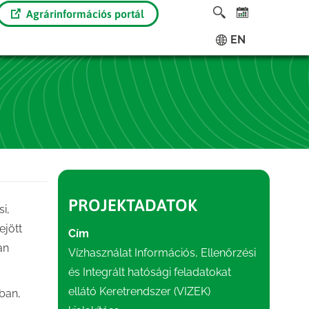
Agrárinformációs portál
EN
PROJEKTADATOK
i,
ejött
Cím
an
Vízhasználat Információs, Ellenőrzési
és Integrált hatósági feladatokat
ellátó Keretrendszer (VIZEK)
ban,