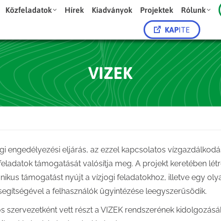
Közfeladatok
Hírek
Kiadványok
Projektek
Rólunk
KAP
ITE
VIZEK
ogi engedélyezési eljárás, az ezzel kapcsolatos vízgazdálkodás
i feladatok támogatását valósítja meg. A projekt keretében létr
onikus támogatást nyújt a vízjogi feladatokhoz, illetve egy oly
gítségével a felhasználók ügyintézése leegyszerűsödik.
ős szervezetként vett részt a VIZEK rendszerének kidolgozásá