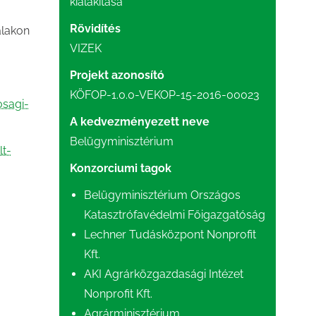
kialakítása
Rövidítés
alakon
VIZEK
Projekt azonosító
KÖFOP-1.0.0-VEKOP-15-2016-00023
osagi-
A kedvezményezett neve
Belügyminisztérium
lt-
Konzorciumi tagok
Belügyminisztérium Országos
Katasztrófavédelmi Főigazgatóság
Lechner Tudásközpont Nonprofit
Kft.
AKI Agrárközgazdasági Intézet
Nonprofit Kft.
Agrárminisztérium