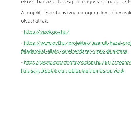
elsősorban az öntözésgazdaságossági modellek fej
A projekt a Széchenyi 2020 program keretében val
olvashatnak:
•
https://vizek.gov.hu/
•
https://www.ovf.hu/projektek/lezarult-hazai-proj
feladatokat-ellato-keretrendszer-vizek-kialakitasa
•
https://www.katasztrofavedelem.hu/611/szecheny
hatosagi-feladatokat-ellato-keretrendszer-vizek