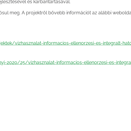
lesztésével és karbantartásával.
ósul meg. A projektről bővebb információt az alábbi webold
ektek/vizhasznalat-informacios-ellenorzesi-es-integralt-hat
i-2020/25/vizhasznalat-informacios-ellenorzesi-es-integra