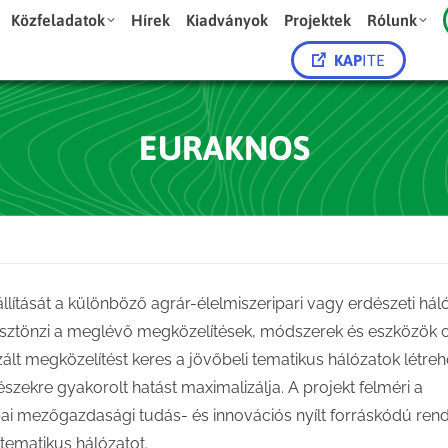
Közfeladatok
Hírek
Kiadványok
Projektek
Rólunk
KAP
ITE
EURAKNOS
lítását a különböző agrár-élelmiszeripari vagy erdészeti hál
sztönzi a meglévő megközelítések, módszerek és eszközök c
ált megközelítést keres a jövőbeli tematikus hálózatok létre
zekre gyakorolt hatást maximalizálja. A projekt felméri a
pai mezőgazdasági tudás- és innovációs nyílt forráskódú ren
tematikus hálózatot.