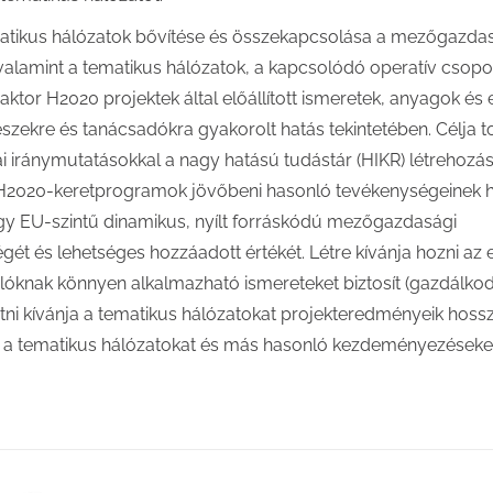
tikus hálózatok bővítése és összekapcsolása a mezőgazda
 valamint a tematikus hálózatok, a kapcsolódó operatív csopo
aktor H2020 projektek által előállított ismeretek, anyagok és
szekre és tanácsadókra gyakorolt hatás tekintetében. Célja 
i iránymutatásokkal a nagy hatású tudástár (HIKR) létrehozás
 H2020-keretprogramok jövőbeni hasonló tevékenységeinek 
egy EU-szintű dinamikus, nyílt forráskódú mezőgazdasági
ét és lehetséges hozzáadott értékét. Létre kívánja hozni az 
lóknak könnyen alkalmazható ismereteket biztosít (gazdálko
ni kívánja a tematikus hálózatokat projekteredményeik hoss
k a tematikus hálózatokat és más hasonló kezdeményezéseke