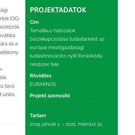
PROJEKTADATOK
sági
rtok (OG-
Cím
 eszközök
Tematikus hálózatok
továbbá
összekapcsolása tudástárként: az
ára és a
európai mezőgazdasági
hatékony
tudásinnovációs nyílt forráskódú
rendszer felé
e-
Rövidítés
dók,
EURAKNOS
zú távú
t uniós
Projekt azonosító
Grant Agreement (GA) N°817863
Tartam
2019. január 1. – 2021. március 31.