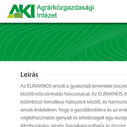
Leírás
Az EURAKNOS erősíti a gyakorlati ismeretek összeál
közötti kölcsönhatás fokozásával. Az EURAKNOS ö
különböző tematikus hálózatok között, és harmoniz
annak érdekében, hogy a gazdálkodókra és az erdés
végfelhasználók igényeit és lehetőségeit egy euró
létrehozására, amely összekapcsolhatja az összes 