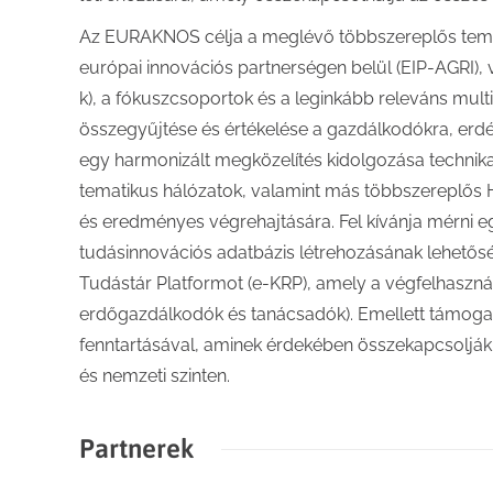
Az EURAKNOS célja a meglévő többszereplős tema
európai innovációs partnerségen belül (EIP-AGRI),
k), a fókuszcsoportok és a leginkább releváns multi
összegyűjtése és értékelése a gazdálkodókra, erdé
egy harmonizált megközelítés kidolgozása technika
tematikus hálózatok, valamint más többszereplős
és eredményes végrehajtására. Fel kívánja mérni 
tudásinnovációs adatbázis létrehozásának lehetőség
Tudástár Platformot (e-KRP), amely a végfelhaszná
erdőgazdálkodók és tanácsadók). Emellett támogat
fenntartásával, aminek érdekében összekapcsoljá
és nemzeti szinten.
Partnerek