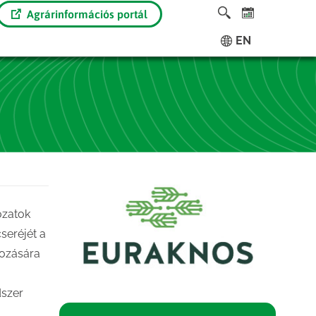
Agrárinformációs portál
EN
ózatok
seréjét a
hozására
dszer