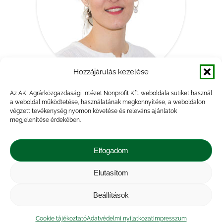
Hozzájárulás kezelése
Az AKI Agrárközgazdasági Intézet Nonprofit Kft. weboldala sütiket használ
Kránitz Lívia
a weboldal működtetése, használatának megkönnyítése, a weboldalon
vezető szakértő
végzett tevékenység nyomon követése és releváns ajánlatok
megjelenítése érdekében.
E-
Linkedin
Elfogadom
mail
Elutasítom
Impresszum
|
Kapcsolat
|
Jogi nyilatkozat
|
Közérdekű adatok
|
Adatvédelmi nyilatkozat
|
Beállítások
Akadálymentesítési nyilatkozat
|
Cookie
tájékoztató
Cookie tájékoztató
Adatvédelmi nyilatkozat
Impresszum