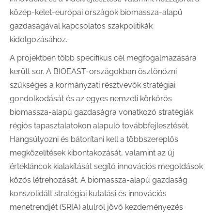
közép-kelet-európai országok biomassza-alapú
gazdaságával kapcsolatos szakpolitikák
kidolgozásához.
A projektben több specifikus cél megfogalmazására
került sor. A BIOEAST-országokban ösztönözni
szükséges a kormányzati résztvevők stratégiai
gondolkodását és az egyes nemzeti körkörös
biomassza-alapú gazdaságra vonatkozó stratégiák
régiós tapasztalatokon alapuló továbbfejlesztését.
Hangsúlyozni és bátorítani kell a többszereplős
megközelítések kibontakozását, valamint az új
értékláncok kialakítását segítő innovációs megoldások
közös létrehozását. A biomassza-alapú gazdaság
konszolidált stratégiai kutatási és innovációs
menetrendjét (SRIA) alulról jövő kezdeményezés