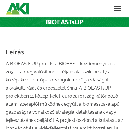
BIOEASTsUP
Leírás
A BIOEASTsUP projekt a BIOEAST-kezdeményezés
2030-ra megvalósítandó céljain alapszik, amely a
közép-kelet-európai országok mezőgazdaságát,
akvakultúráját és erdészetét érinti. A BIOEASTsUP
projektben 11 közép-kelet-európai ország különböző
állami szereplői működnek együtt a biomassza-alapú
gazdaságra vonatkozó stratégia kialakításának vagy
fejlesztésének céljából. A projekt ösztönzi a kutatást, az
innovációt és a vidékfejlesztést, valamint hozzájárul a