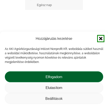
Egész nap
Hozzájárulás kezelése
+ Google Naptárba mentés
Az AKI Agrárközgazdasági Intézet Nonprofit Kft. weboldala sütiket használ
a weboldal működtetése, használatának megkönnyítése, a weboldalon
+ iCal Exportálás
végzett tevékenység nyomon követése és releváns ajánlatok
megjelenítése érdekében.
Elfogadom
Elutasítom
Impresszum
|
Kapcsolat
|
Jogi nyilatkozat
|
Közérdekű adatok
|
Adatvédelmi nyilatkozat
|
Beállítások
Akadálymentesítési nyilatkozat
|
Cookie
tájékoztató