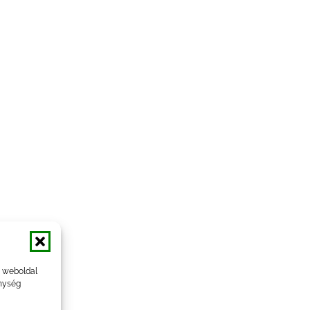
a weboldal
nység