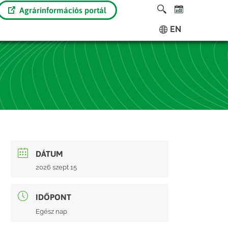
Agrárinformációs portál
EN
DÁTUM
2026 szept 15
IDŐPONT
Egész nap