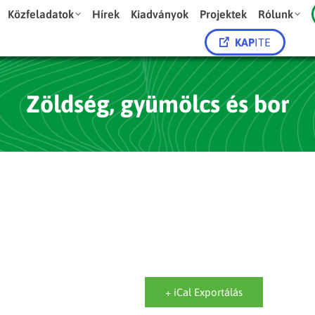
Közfeladatok
Hírek
Kiadványok
Projektek
Rólunk
KAP
ITE
Zöldség, gyümölcs és bor
+ iCal Exportálás