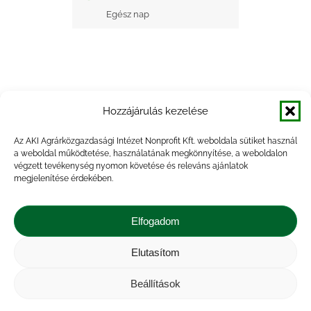
Egész nap
Hozzájárulás kezelése
+ Google Naptárba mentés
Az AKI Agrárközgazdasági Intézet Nonprofit Kft. weboldala sütiket használ
a weboldal működtetése, használatának megkönnyítése, a weboldalon
+ iCal Exportálás
végzett tevékenység nyomon követése és releváns ajánlatok
megjelenítése érdekében.
Elfogadom
Elutasítom
Impresszum
|
Kapcsolat
|
Jogi nyilatkozat
|
Közérdekű adatok
|
Adatvédelmi nyilatkozat
|
Beállítások
Akadálymentesítési nyilatkozat
|
Cookie
tájékoztató