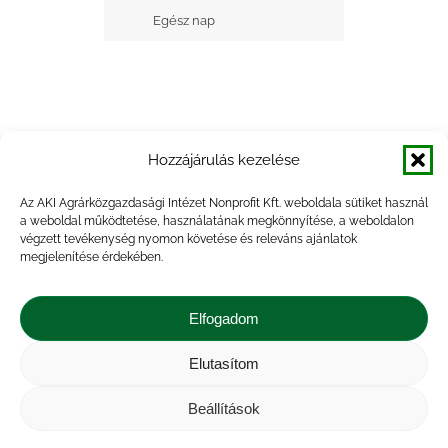
Egész nap
Hozzájárulás kezelése
+ Google Naptárba mentés
Az AKI Agrárközgazdasági Intézet Nonprofit Kft. weboldala sütiket használ
a weboldal működtetése, használatának megkönnyítése, a weboldalon
+ iCal Exportálás
végzett tevékenység nyomon követése és releváns ajánlatok
megjelenítése érdekében.
Elfogadom
Elutasítom
Impresszum
|
Kapcsolat
|
Jogi nyilatkozat
|
Közérdekű adatok
|
Adatvédelmi nyilatkozat
|
Beállítások
Akadálymentesítési nyilatkozat
|
Cookie
tájékoztató