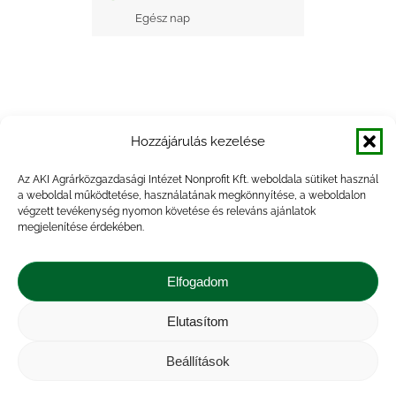
Egész nap
Hozzájárulás kezelése
+ Google Naptárba mentés
Az AKI Agrárközgazdasági Intézet Nonprofit Kft. weboldala sütiket használ
a weboldal működtetése, használatának megkönnyítése, a weboldalon
+ iCal Exportálás
végzett tevékenység nyomon követése és releváns ajánlatok
megjelenítése érdekében.
Elfogadom
Elutasítom
Impresszum
|
Kapcsolat
|
Jogi nyilatkozat
|
Közérdekű adatok
|
Adatvédelmi nyilatkozat
|
Beállítások
Akadálymentesítési nyilatkozat
|
Cookie
tájékoztató