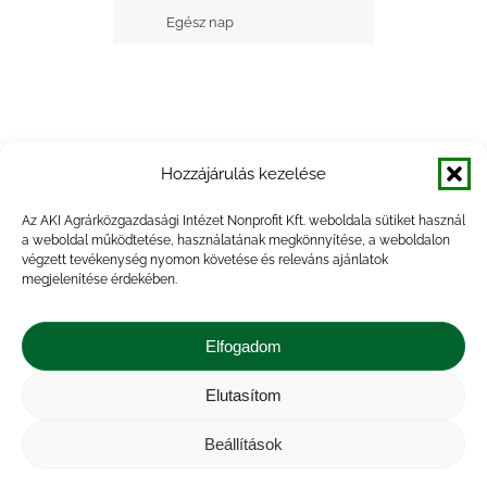
Egész nap
Hozzájárulás kezelése
+ Google Naptárba mentés
Az AKI Agrárközgazdasági Intézet Nonprofit Kft. weboldala sütiket használ
a weboldal működtetése, használatának megkönnyítése, a weboldalon
+ iCal Exportálás
végzett tevékenység nyomon követése és releváns ajánlatok
megjelenítése érdekében.
Elfogadom
Elutasítom
Impresszum
|
Kapcsolat
|
Jogi nyilatkozat
|
Közérdekű adatok
|
Adatvédelmi nyilatkozat
|
Beállítások
Akadálymentesítési nyilatkozat
|
Cookie
tájékoztató