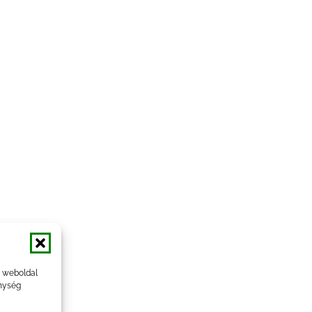
a weboldal
nység