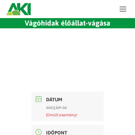
Vágóhidak élőállat-vágása
DÁTUM
2023 jún 02
Elmúlt esemény!
IDŐPONT