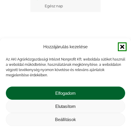
Egész nap
Hozzájárulás kezelése
+ Google Naptárba mentés
Az AKI Agrárközgazdasági Intézet Nonprofit Kft. weboldala sütiket használ
a weboldal működtetése, használatának megkönnyítése, a weboldalon
+ iCal Exportálás
végzett tevékenység nyomon követése és releváns ajánlatok
megjelenítése érdekében.
Elfogadom
Elutasítom
Impresszum
|
Kapcsolat
|
Jogi nyilatkozat
|
Közérdekű adatok
|
Adatvédelmi nyilatkozat
|
Beállítások
Akadálymentesítési nyilatkozat
|
Cookie
tájékoztató