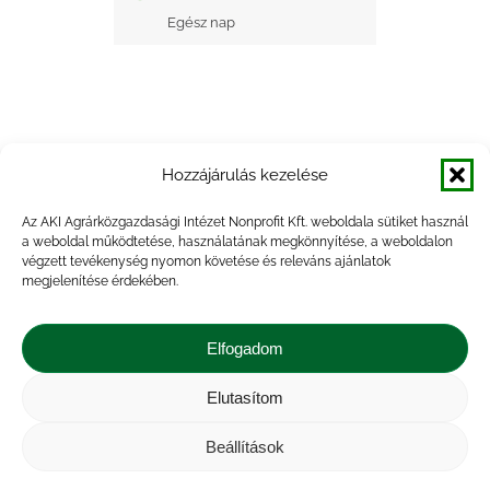
Egész nap
Hozzájárulás kezelése
+ Google Naptárba mentés
Az AKI Agrárközgazdasági Intézet Nonprofit Kft. weboldala sütiket használ
a weboldal működtetése, használatának megkönnyítése, a weboldalon
+ iCal Exportálás
végzett tevékenység nyomon követése és releváns ajánlatok
megjelenítése érdekében.
Elfogadom
Elutasítom
Impresszum
|
Kapcsolat
|
Jogi nyilatkozat
|
Közérdekű adatok
|
Adatvédelmi nyilatkozat
|
Beállítások
Akadálymentesítési nyilatkozat
|
Cookie
tájékoztató