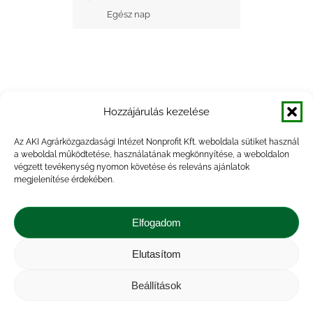
Egész nap
Hozzájárulás kezelése
+ Google Naptárba mentés
Az AKI Agrárközgazdasági Intézet Nonprofit Kft. weboldala sütiket használ
a weboldal működtetése, használatának megkönnyítése, a weboldalon
+ iCal Exportálás
végzett tevékenység nyomon követése és releváns ajánlatok
megjelenítése érdekében.
Elfogadom
Elutasítom
Impresszum
|
Kapcsolat
|
Jogi nyilatkozat
|
Közérdekű adatok
|
Adatvédelmi nyilatkozat
|
Beállítások
Akadálymentesítési nyilatkozat
|
Cookie
tájékoztató