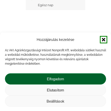
Egész nap
Hozzájárulás kezelése
+ Google Naptárba mentés
Az AKI Agrárközgazdasági Intézet Nonprofit Kft. weboldala sütiket használ
a weboldal működtetése, használatának megkönnyítése, a weboldalon
+ iCal Exportálás
végzett tevékenység nyomon követése és releváns ajánlatok
megjelenítése érdekében.
Elfogadom
Elutasítom
Impresszum
|
Kapcsolat
|
Jogi nyilatkozat
|
Közérdekű adatok
|
Adatvédelmi nyilatkozat
|
Beállítások
Akadálymentesítési nyilatkozat
|
Cookie
tájékoztató