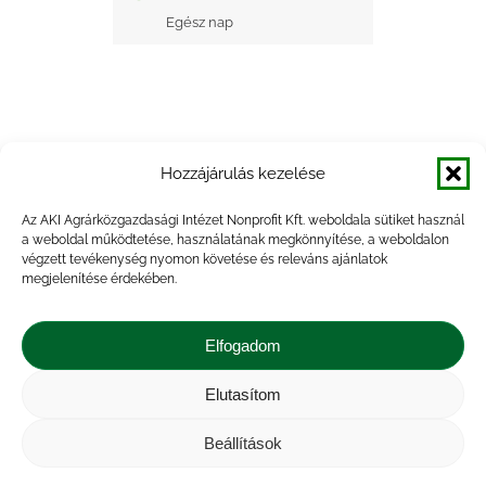
Egész nap
Hozzájárulás kezelése
+ Google Naptárba mentés
Az AKI Agrárközgazdasági Intézet Nonprofit Kft. weboldala sütiket használ
a weboldal működtetése, használatának megkönnyítése, a weboldalon
+ iCal Exportálás
végzett tevékenység nyomon követése és releváns ajánlatok
megjelenítése érdekében.
Elfogadom
Elutasítom
Impresszum
|
Kapcsolat
|
Jogi nyilatkozat
|
Közérdekű adatok
|
Adatvédelmi nyilatkozat
|
Beállítások
Akadálymentesítési nyilatkozat
|
Cookie
tájékoztató